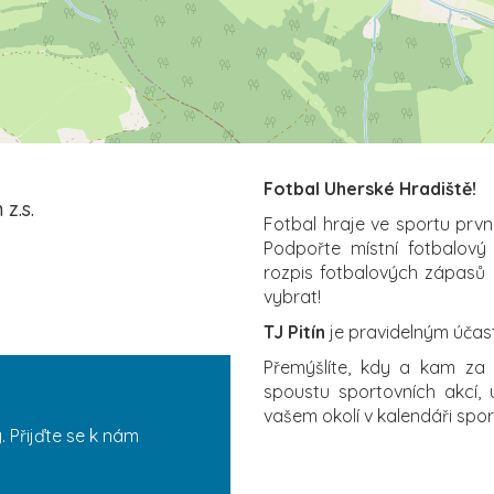
Fotbal Uherské Hradiště!
z.s.
Fotbal hraje ve sportu prvn
Podpořte místní fotbalový
rozpis fotbalových zápasů i
vybrat!
TJ Pitín
je pravidelným účas
Přemýšlíte, kdy a kam z
spoustu sportovních akcí,
vašem okolí v kalendáři spo
. Přijďte se k nám