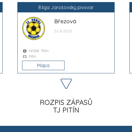
8.liga Jarošovský pivovar
Březová
30.8.2026
Hřiště: Pitín
Pitín
Mapa
ROZPIS ZÁPASŮ
TJ PITÍN