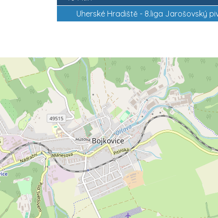
Uherské Hradiště -
8.liga Jarošovský pi