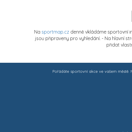
Na
sportmap.cz
denně vkládáme sportovní in
jsou připraveny pro vyhledání. - Na hlavní s
přidat vlas
Pořádáte sportovní akce ve vašem městě.