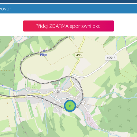
vovar
Přidej ZDARMA sportovní akci
6