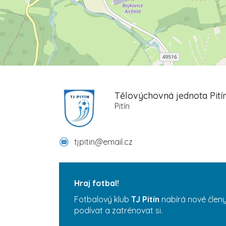
Tělovýchovná jednota Pitín 
Pitín
tjpitin@email.cz
Hraj fotbal!
Fotbalový klub
TJ Pitín
nabírá nové členy
podívat a zatrénovat si.