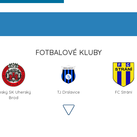
FOTBALOVÉ KLUBY
eský SK Uherský
TJ Drslavice
FC Strání
Brod