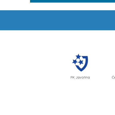
FK Javořina
Č