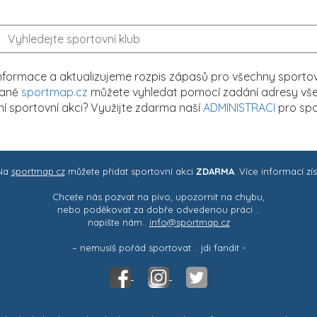
formace a aktualizujeme rozpis zápasů pro všechny sportovn
traně
sportmap.cz
můžete vyhledat pomocí zadání adresy všech
tní sportovní akci? Využijte zdarma naší
ADMINISTRACI
pro spo
 Na
sportmap.cz
můžete přidat sportovní akci
ZDARMA
. Více informací zí
Chcete nás pozvat na pivo, upozornit na chybu,
nebo poděkovat za dobře odvedenou práci ..
napište nám..
info@sportmap.cz
– nemusíš pořád sportovat .. jdi fandit -