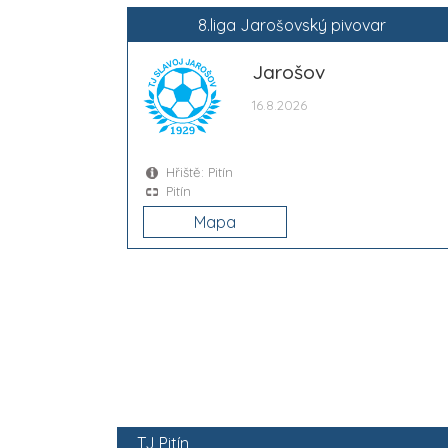
8.liga Jarošovský pivovar
Jarošov
16.8.2026
Hřiště: Pitín
Pitín
Mapa
TJ Pitín