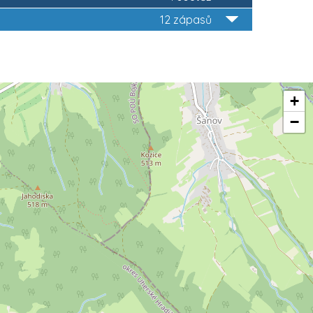
12 zápasů
+
−