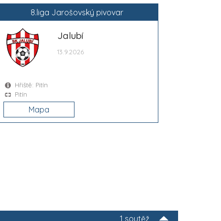
8.liga Jarošovský pivovar
Jalubí
13.9.2026
Hřiště: Pitín
Pitín
Mapa
1 soutěž