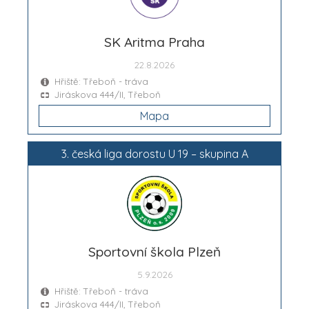
SK Aritma Praha
22.8.2026
Hřiště: Třeboň - tráva
Jiráskova 444/II, Třeboň
Mapa
3. česká liga dorostu U 19 – skupina A
Sportovní škola Plzeň
5.9.2026
Hřiště: Třeboň - tráva
Jiráskova 444/II, Třeboň