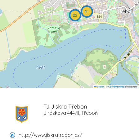
21
22
Leaflet
|
©
OpenStreetMap
contributors
TJ Jiskra Třeboň
Jiráskova 444/II, Třeboň
http://www.jiskratrebon.cz/