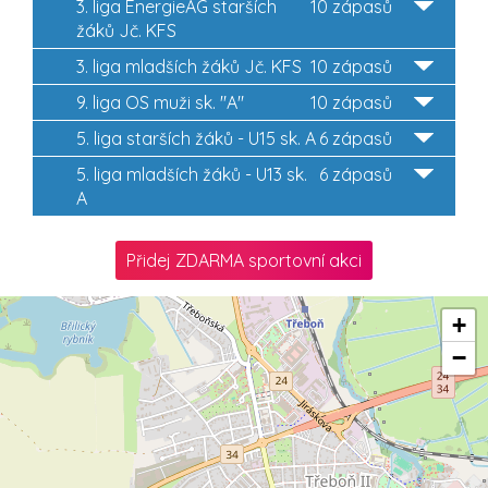
3. liga EnergieAG starších
10 zápasů
žáků Jč. KFS
3. liga mladších žáků Jč. KFS
10 zápasů
9. liga OS muži sk. "A"
10 zápasů
5. liga starších žáků - U15 sk. A
6 zápasů
5. liga mladších žáků - U13 sk.
6 zápasů
A
Přidej ZDARMA sportovní akci
+
−