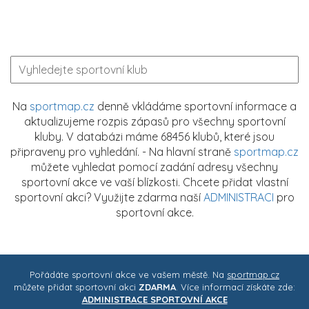
Na
sportmap.cz
denně vkládáme sportovní informace a
aktualizujeme rozpis zápasů pro všechny sportovní
kluby. V databázi máme 68456 klubů, které jsou
připraveny pro vyhledání. - Na hlavní straně
sportmap.cz
můžete vyhledat pomocí zadání adresy všechny
sportovní akce ve vaší blízkosti. Chcete přidat vlastní
sportovní akci? Využijte zdarma naší
ADMINISTRACI
pro
sportovní akce.
Pořádáte sportovní akce ve vašem městě. Na
sportmap.cz
můžete přidat sportovní akci
ZDARMA
. Více informací získáte zde:
ADMINISTRACE SPORTOVNÍ AKCE