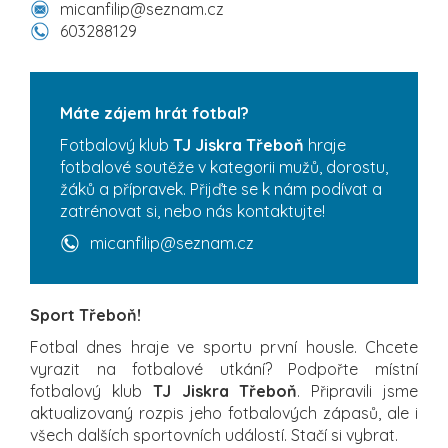
micanfilip@seznam.cz
603288129
Máte zájem hrát fotbal?
Fotbalový klub
TJ Jiskra Třeboň
hraje
fotbalové soutěže v kategorii mužů, dorostu,
žáků a přípravek. Přijďte se k nám podívat a
zatrénovat si, nebo nás kontaktujte!
micanfilip@seznam.cz
Sport Třeboň!
Fotbal dnes hraje ve sportu první housle. Chcete
vyrazit na fotbalové utkání? Podpořte místní
fotbalový klub
TJ Jiskra Třeboň
. Připravili jsme
aktualizovaný rozpis jeho fotbalových zápasů, ale i
všech dalších sportovních událostí. Stačí si vybrat.