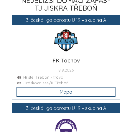
NEJBLIŽŠÍ DOMÁCÍ ZÁPASY
TJ JISKRA TŘEBOŇ
3. česká liga dorostu U 19 – skupina A
FK Tachov
8.8.2026
Hřiště: Třeboň - tráva
Jiráskova 444/II, Třeboň
Mapa
3. česká liga dorostu U 19 – skupina A