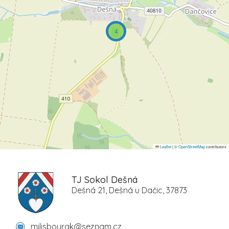
4
Leaflet
|
©
OpenStreetMap
contributors
TJ Sokol Dešná
Dešná 21, Dešná u Dačic, 37873
milisbourak@seznam.cz