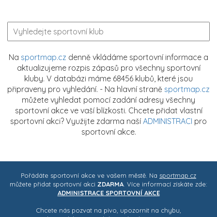
Na
sportmap.cz
denně vkládáme sportovní informace a
aktualizujeme rozpis zápasů pro všechny sportovní
kluby. V databázi máme 68456 klubů, které jsou
připraveny pro vyhledání. - Na hlavní straně
sportmap.cz
můžete vyhledat pomocí zadání adresy všechny
sportovní akce ve vaší blízkosti. Chcete přidat vlastní
sportovní akci? Využijte zdarma naší
ADMINISTRACI
pro
sportovní akce.
Pořádáte sportovní akce ve vašem městě. Na
sportmap.cz
můžete přidat sportovní akci
ZDARMA
. Více informací získáte zde:
ADMINISTRACE SPORTOVNÍ AKCE
Chcete nás pozvat na pivo, upozornit na chybu,