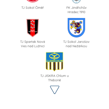
TJ Sokol Číměř
FK Jindřichův
Hradec 1910
TJ Spartak Nová
TJ Sokol Jarošov
Ves nad Lužnicí
nad Nežárkou
TJ JISKRA Chlum u
Třeboně