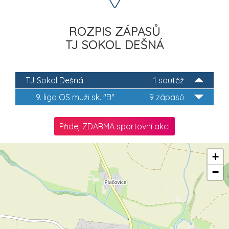
ROZPIS ZÁPASŮ
TJ SOKOL DEŠNÁ
TJ Sokol Dešná
1 soutěž
9. liga OS muži sk. "B"
9 zápasů
Přidej ZDARMA sportovní akci
+
−