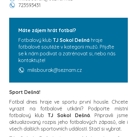
723593431
Máte zájem hrát fotbal?
Fotbalový klub
TJ Sokol Dešná
hraje
fotbalové soutěže v kategorii mužů. Přijďte
se k nám podívat a zatrénovat si, nebo nás
kontaktujte!
milisbourak@seznam.cz
Sport Dešná!
Fotbal dnes hraje ve sportu první housle. Chcete
vyrazit na fotbalové utkání? Podpořte místní
fotbalový klub
TJ Sokol Dešná
. Připravili jsme
aktualizovaný rozpis jeho fotbalových zápasů, ale i
všech dalších sportovních událostí. Stačí si vybrat.