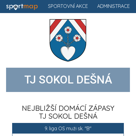
SPORTOVNÍ AKCE
ADMINISTRACE
TJ SOKOL DEŠNÁ
NEJBLIŽŠÍ DOMÁCÍ ZÁPASY
TJ SOKOL DEŠNÁ
9. liga OS muži sk. "B"