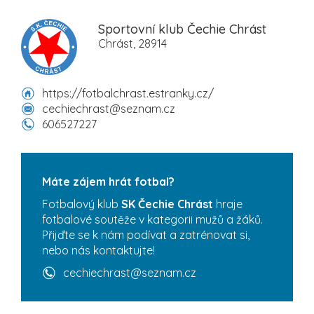
Sportovní klub Čechie Chrást
Chrást, 28914
https://fotbalchrast.estranky.cz/
cechiechrast@seznam.cz
606527227
Máte zájem hrát fotbal?
Fotbalový klub
SK Čechie Chrást
hraje
fotbalové soutěže v kategorii mužů a žáků.
Přijďte se k nám podívat a zatrénovat si,
nebo nás kontaktujte!
cechiechrast@seznam.cz