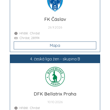
FK Čáslav
26.9.2026
Hřiště: Chrást
Chrást, 28914
Mapa
4. česká liga žen - skupina B
DFK Bellatrix Praha
10.10.2026
Hřiště: Chrást