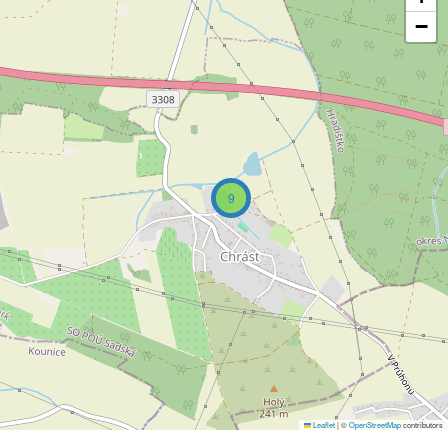
−
9
Leaflet
|
©
OpenStreetMap
contributors