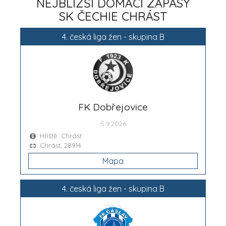
NEJBLIŽŠÍ DOMÁCÍ ZÁPASY
SK ČECHIE CHRÁST
4. česká liga žen - skupina B
FK Dobřejovice
5.9.2026
Hřiště: Chrást
Chrást, 28914
Mapa
4. česká liga žen - skupina B