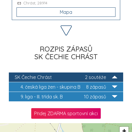
Chrást, 28914
Mapa
ROZPIS ZÁPASŮ
SK ČECHIE CHRÁST
SK Čechie Chrást
2 soutěže
4. česká liga žen - skupina B
8 zápasů
9. liga - III. třída sk. B
10 zápasů
Přidej ZDARMA sportovní akci
+