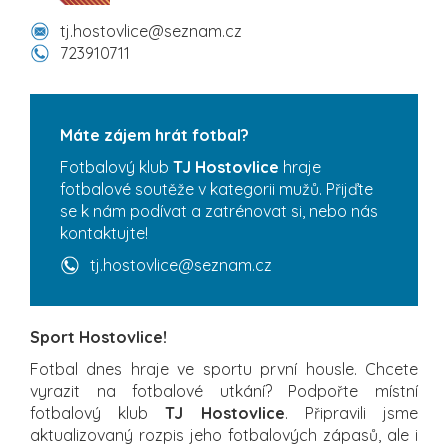
tj.hostovlice@seznam.cz
723910711
Máte zájem hrát fotbal?
Fotbalový klub
TJ Hostovlice
hraje
fotbalové soutěže v kategorii mužů. Přijďte
se k nám podívat a zatrénovat si, nebo nás
kontaktujte!
tj.hostovlice@seznam.cz
Sport Hostovlice!
Fotbal dnes hraje ve sportu první housle. Chcete
vyrazit na fotbalové utkání? Podpořte místní
fotbalový klub
TJ Hostovlice
. Připravili jsme
aktualizovaný rozpis jeho fotbalových zápasů, ale i