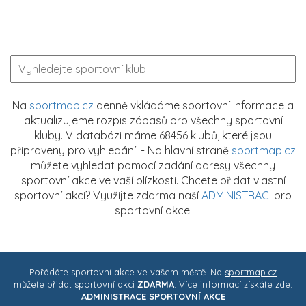
Na
sportmap.cz
denně vkládáme sportovní informace a
aktualizujeme rozpis zápasů pro všechny sportovní
kluby. V databázi máme 68456 klubů, které jsou
připraveny pro vyhledání. - Na hlavní straně
sportmap.cz
můžete vyhledat pomocí zadání adresy všechny
sportovní akce ve vaší blízkosti. Chcete přidat vlastní
sportovní akci? Využijte zdarma naší
ADMINISTRACI
pro
sportovní akce.
Pořádáte sportovní akce ve vašem městě. Na
sportmap.cz
můžete přidat sportovní akci
ZDARMA
. Více informací získáte zde:
ADMINISTRACE SPORTOVNÍ AKCE