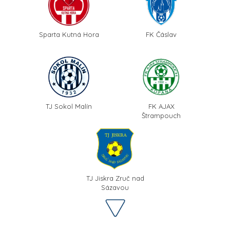
Sparta Kutná Hora
FK Čáslav
TJ Sokol Malín
FK AJAX
Štrampouch
TJ Jiskra Zruč nad
Sázavou