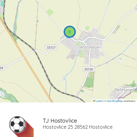
5
Leaflet
|
©
OpenStreetMap
contributors
TJ Hostovlice
Hostovlice 25 28562 Hostovlice