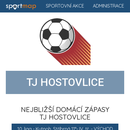
SPORTOVNÍ AKCE
ADMINISTRACE
TJ HOSTOVLICE
NEJBLIŽŠÍ DOMÁCÍ ZÁPASY
TJ HOSTOVLICE
10. liga - Kutnoh. Stříbrná 11°- IV. tř. - VÝCHOD