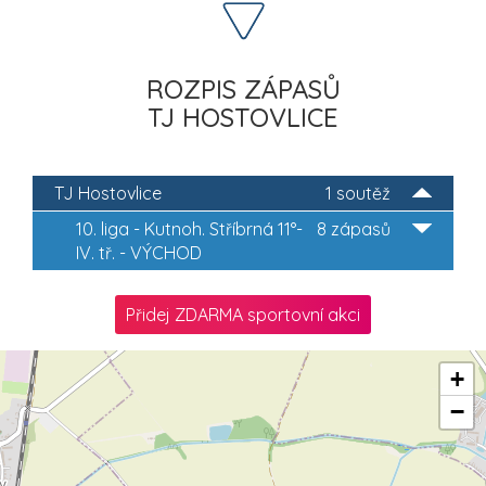
ROZPIS ZÁPASŮ
TJ HOSTOVLICE
TJ Hostovlice
1 soutěž
10. liga - Kutnoh. Stříbrná 11°-
8 zápasů
IV. tř. - VÝCHOD
Přidej ZDARMA sportovní akci
+
−