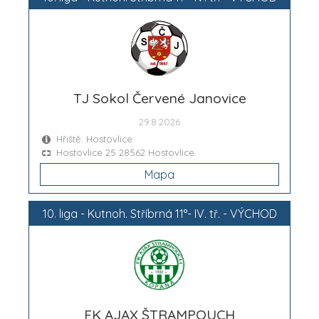
TJ Sokol Červené Janovice
29.8.2026
Hřiště: Hostovlice
Hostovlice 25 28562 Hostovlice
Mapa
10. liga - Kutnoh. Stříbrná 11°- IV. tř. - VÝCHOD
FK AJAX ŠTRAMPOUCH