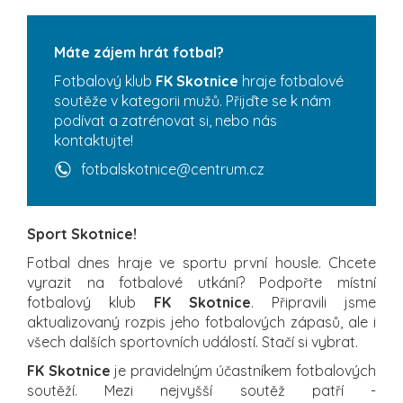
Máte zájem hrát fotbal?
Fotbalový klub
FK Skotnice
hraje fotbalové
soutěže v kategorii mužů. Přijďte se k nám
podívat a zatrénovat si, nebo nás
kontaktujte!
fotbalskotnice@centrum.cz
Sport Skotnice!
Fotbal dnes hraje ve sportu první housle. Chcete
vyrazit na fotbalové utkání? Podpořte místní
fotbalový klub
FK Skotnice
. Připravili jsme
aktualizovaný rozpis jeho fotbalových zápasů, ale i
všech dalších sportovních událostí. Stačí si vybrat.
FK Skotnice
je pravidelným účastníkem fotbalových
soutěží. Mezi nejvyšší soutěž patří -