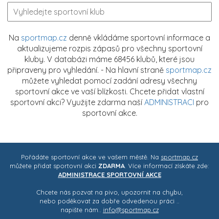
Na
sportmap.cz
denně vkládáme sportovní informace a
aktualizujeme rozpis zápasů pro všechny sportovní
kluby. V databázi máme 68456 klubů, které jsou
připraveny pro vyhledání. - Na hlavní straně
sportmap.cz
můžete vyhledat pomocí zadání adresy všechny
sportovní akce ve vaší blízkosti. Chcete přidat vlastní
sportovní akci? Využijte zdarma naší
ADMINISTRACI
pro
sportovní akce.
Pořádáte sportovní akce ve vašem městě. Na
sportmap.cz
můžete přidat sportovní akci
ZDARMA
. Více informací získáte zde:
ADMINISTRACE SPORTOVNÍ AKCE
Chcete nás pozvat na pivo, upozornit na chybu,
nebo poděkovat za dobře odvedenou práci ..
napište nám..
info@sportmap.cz