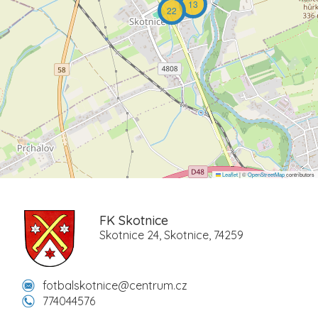
13
22
Leaflet
|
©
OpenStreetMap
contributors
FK Skotnice
Skotnice 24, Skotnice, 74259
fotbalskotnice@centrum.cz
774044576