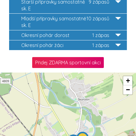
Starší přípravky samostatně
9 zápasů
sk. E
Mladší přípravky samostatně
10 zápasů
sk. E
Okresní pohár dorost
1 zápas
Okresní pohár žáci
1 zápas
Přidej ZDARMA sportovní akci
+
−