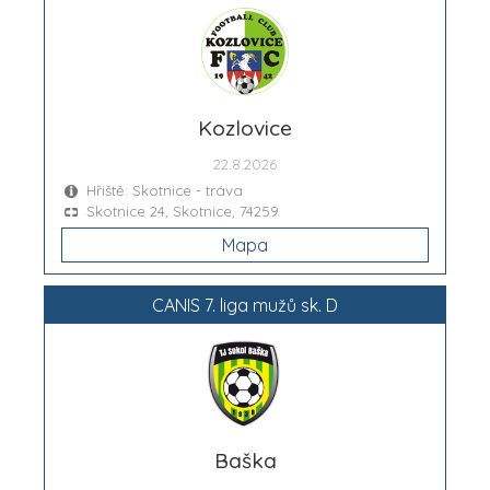
Kozlovice
22.8.2026
Hřiště: Skotnice - tráva
Skotnice 24, Skotnice, 74259
Mapa
CANIS 7. liga mužů sk. D
Baška