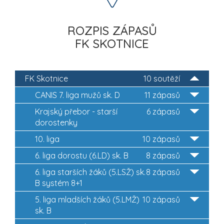
ROZPIS ZÁPASŮ
FK SKOTNICE
FK Skotnice
10 soutěží
CANIS 7. liga mužů sk. D
11 zápasů
Krajský přebor - starší
6 zápasů
dorostenky
10. liga
10 zápasů
6. liga dorostu (6.LD) sk. B
8 zápasů
6. liga starších žáků (5.LSŽ) sk.
8 zápasů
B systém 8+1
5. liga mladších žáků (5.LMŽ)
10 zápasů
sk. B