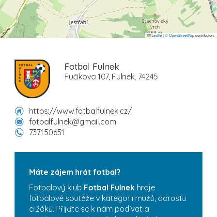
Leaflet
|
©
OpenStreetMap
contributors
Fotbal Fulnek
Fučíkova 107, Fulnek, 74245
https://www.fotbalfulnek.cz/
fotbalfulnek@gmail.com
737150651
Máte zájem hrát fotbal?
Fotbalový klub
Fotbal Fulnek
hraje
fotbalové soutěže v kategorii mužů, dorostu
a žáků. Přijďte se k nám podívat a