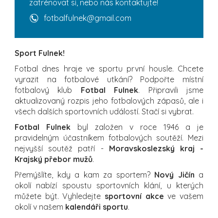
zatrénovat si, nebo nás kontaktujte!
fotbalfulnek@gmail.com
Sport Fulnek!
Fotbal dnes hraje ve sportu první housle. Chcete
vyrazit na fotbalové utkání? Podpořte místní
fotbalový klub
Fotbal Fulnek
. Připravili jsme
aktualizovaný rozpis jeho fotbalových zápasů, ale i
všech dalších sportovních událostí. Stačí si vybrat.
Fotbal Fulnek
byl založen v roce 1946 a je
pravidelným účastníkem fotbalových soutěží. Mezi
nejvyšší soutěž patří -
Moravskoslezský kraj -
Krajský přebor mužů
.
Přemýšlíte, kdy a kam za sportem?
Nový Jičín
a
okolí nabízí spoustu sportovních klání, u kterých
můžete být. Vyhledejte
sportovní akce
ve vašem
okolí v našem
kalendáři sportu
.