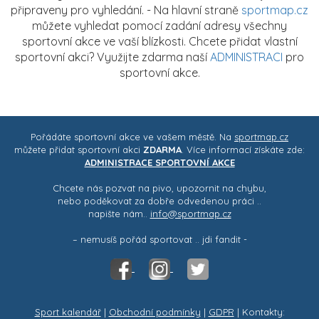
připraveny pro vyhledání. - Na hlavní straně
sportmap.cz
můžete vyhledat pomocí zadání adresy všechny
sportovní akce ve vaší blízkosti. Chcete přidat vlastní
sportovní akci? Využijte zdarma naší
ADMINISTRACI
pro
sportovní akce.
Pořádáte sportovní akce ve vašem městě. Na
sportmap.cz
můžete přidat sportovní akci
ZDARMA
. Více informací získáte zde:
ADMINISTRACE SPORTOVNÍ AKCE
Chcete nás pozvat na pivo, upozornit na chybu,
nebo poděkovat za dobře odvedenou práci ..
napište nám..
info@sportmap.cz
– nemusíš pořád sportovat .. jdi fandit -
Sport kalendář
|
Obchodní podmínky
|
GDPR
| Kontakty: