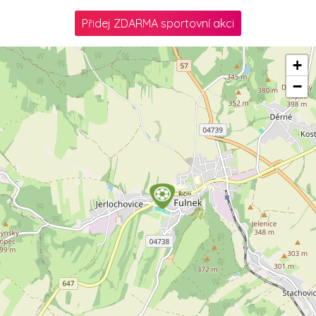
Přidej ZDARMA sportovní akci
+
−