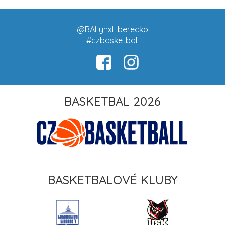
@BALynxLiberecko
#czbasketball
BASKETBAL 2026
BASKETBALOVÉ KLUBY