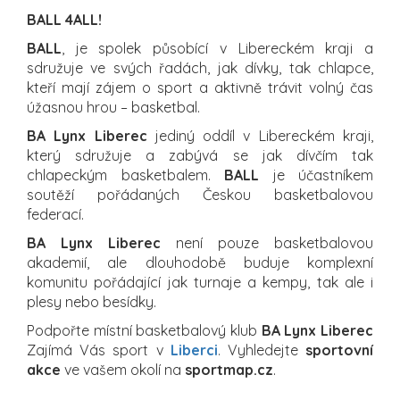
BALL 4ALL!
BALL
, je spolek působící v Libereckém kraji a
sdružuje ve svých řadách, jak dívky, tak chlapce,
kteří mají zájem o sport a aktivně trávit volný čas
úžasnou hrou – basketbal.
BA Lynx Liberec
jediný oddíl v Libereckém kraji,
který sdružuje a zabývá se jak dívčím tak
chlapeckým basketbalem.
BALL
je účastníkem
soutěží pořádaných Českou basketbalovou
federací.
BA Lynx Liberec
není pouze basketbalovou
akademií, ale dlouhodobě buduje komplexní
komunitu pořádající jak turnaje a kempy, tak ale i
plesy nebo besídky.
Podpořte místní basketbalový klub
BA Lynx Liberec
Zajímá Vás sport v
Liberci
. Vyhledejte
sportovní
akce
ve vašem okolí na
sportmap.cz
.