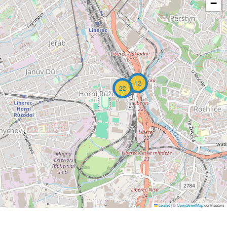
−
12
22
Leaflet
|
©
OpenStreetMap
contributors