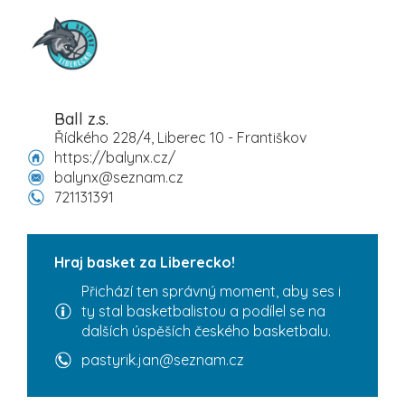
Ball z.s.
Řídkého 228/4, Liberec 10 - Františkov
https://balynx.cz/
balynx@seznam.cz
721131391
Hraj basket za Liberecko!
Přichází ten správný moment, aby ses i
ty stal basketbalistou a podílel se na
dalších úspěších českého basketbalu.
pastyrik.jan@seznam.cz