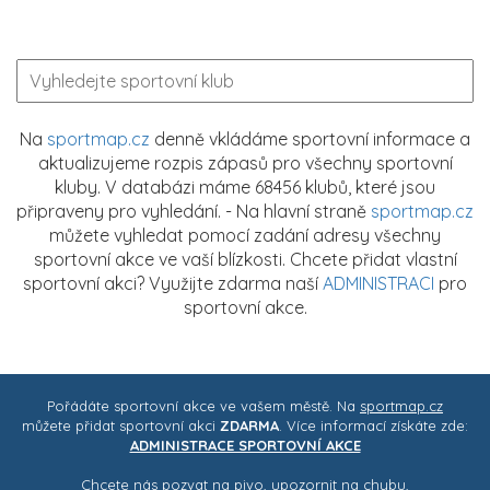
Na
sportmap.cz
denně vkládáme sportovní informace a
aktualizujeme rozpis zápasů pro všechny sportovní
kluby. V databázi máme 68456 klubů, které jsou
připraveny pro vyhledání. - Na hlavní straně
sportmap.cz
můžete vyhledat pomocí zadání adresy všechny
sportovní akce ve vaší blízkosti. Chcete přidat vlastní
sportovní akci? Využijte zdarma naší
ADMINISTRACI
pro
sportovní akce.
Pořádáte sportovní akce ve vašem městě. Na
sportmap.cz
můžete přidat sportovní akci
ZDARMA
. Více informací získáte zde:
ADMINISTRACE SPORTOVNÍ AKCE
Chcete nás pozvat na pivo, upozornit na chybu,