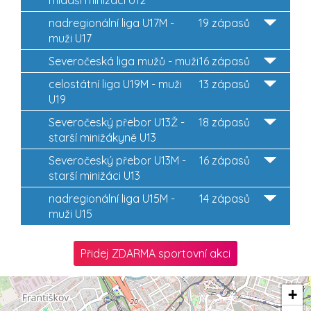
nadregionální liga U17M -
19 zápasů
muži U17
Severočeská liga mužů - muži
16 zápasů
celostátní liga U19M - muži
13 zápasů
U19
Severočeský přebor U13Ž -
18 zápasů
starší minižákyně U13
Severočeský přebor U13M -
16 zápasů
starší minižáci U13
nadregionální liga U15M -
14 zápasů
muži U15
Přidej ZDARMA sportovní akci
+