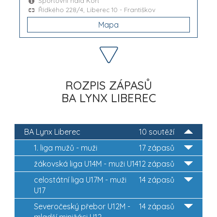
Sportovní hala Kort
Řídkého 228/4, Liberec 10 - Františkov
Mapa
ROZPIS ZÁPASŮ
BA LYNX LIBEREC
BA Lynx Liberec
10 soutěží
1. liga mužů - muži
17 zápasů
žákovská liga U14M - muži U14
12 zápasů
celostátní liga U17M - muži
14 zápasů
U17
Severočeský přebor U12M -
14 zápasů
mladší minižáci U12