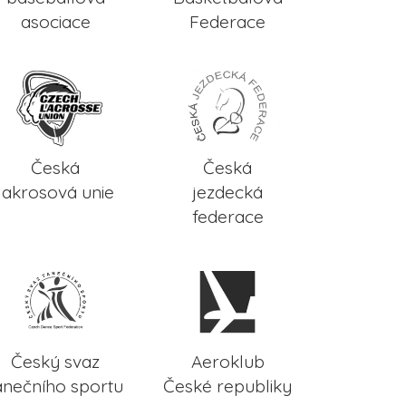
asociace
Federace
Česká
Česká
lakrosová unie
jezdecká
federace
Český svaz
Aeroklub
anečního sportu
České republiky