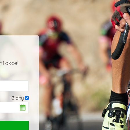
í akce!
+3 dny