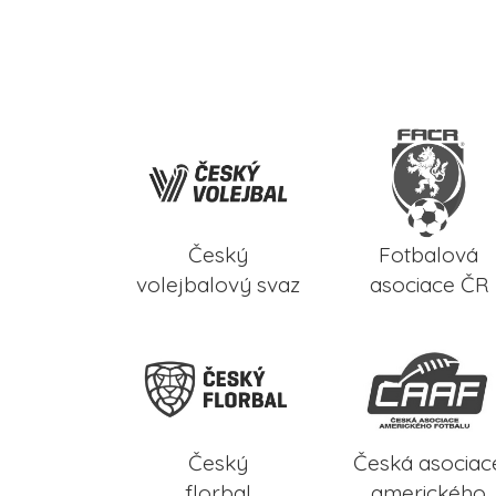
Český
Fotbalová
volejbalový svaz
asociace ČR
Český
Česká asociac
florbal
amerického