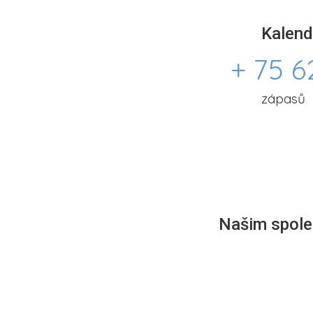
Kalend
+ 75 6
zápasů
Našim společ