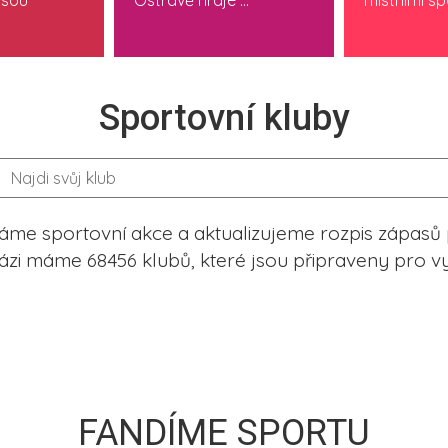
jsou
Ostravě hraje ...
místními spo
Sportovní kluby
me sportovní akce a aktualizujeme rozpis zápasů 
ázi máme 68456 klubů, které jsou připraveny pro vy
FANDÍME SPORTU