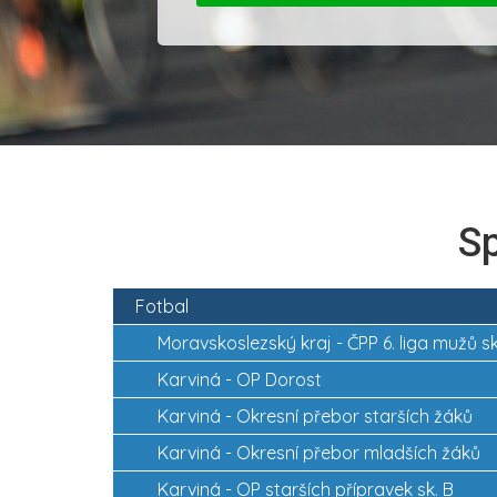
Sp
Fotbal
Moravskoslezský kraj -
ČPP 6. liga mužů sk
Karviná -
OP Dorost
Karviná -
Okresní přebor starších žáků
Karviná -
Okresní přebor mladších žáků
Karviná -
OP starších přípravek sk. B