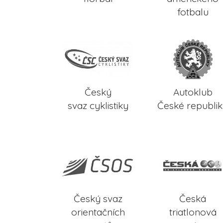
fotbalu
Český
Autoklub
svaz cyklistiky
České republi
Český svaz
Česká
orientačních
triatlonová