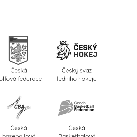
Česká
Český svaz
olfová federace
ledního hokeje
Česká
Česká
baseballová
Basketbalová