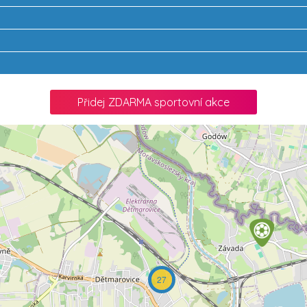
Přidej ZDARMA sportovní akce
27