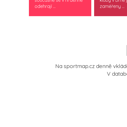
..
současně se v ní denně
kluby v Brně 
odehrají ...
zaměřeny ...
Na sportmap.cz denně vkládá
V datab