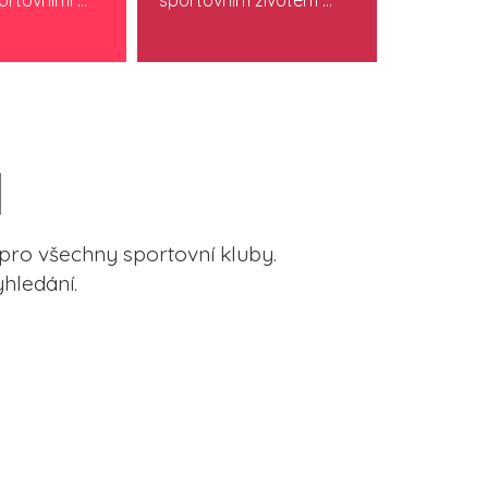
rtovními ...
sportovním životem ...
sportem. M
pro všechny sportovní kluby.
hledání.