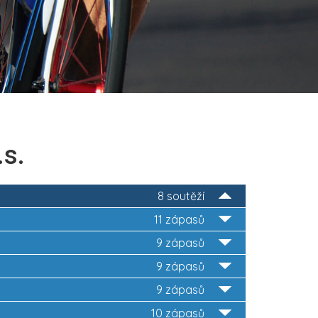
.s.
8 soutěží
11 zápasů
9 zápasů
9 zápasů
9 zápasů
10 zápasů