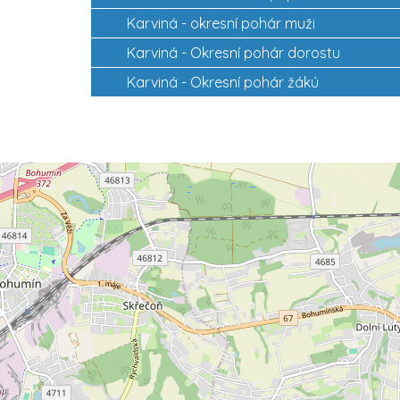
Karviná -
okresní pohár muži
Karviná -
Okresní pohár dorostu
Karviná -
Okresní pohár žákú