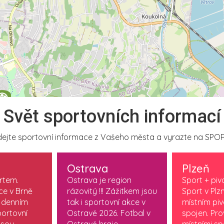
Svět sportovních informací
ejte sportovní informace z Vašeho města a vyrazte na SPOR
Ostrava
Plzeň
ortem.
Ostrava je region
Sport + piv
ce v Brně
rázovitý !!! Zážitkem jsou
Sport v Plzn
 denním
tak i sportovní akce v
místním pi
ortovní
Ostravě 2026. Fotbal v
spojen. Pr