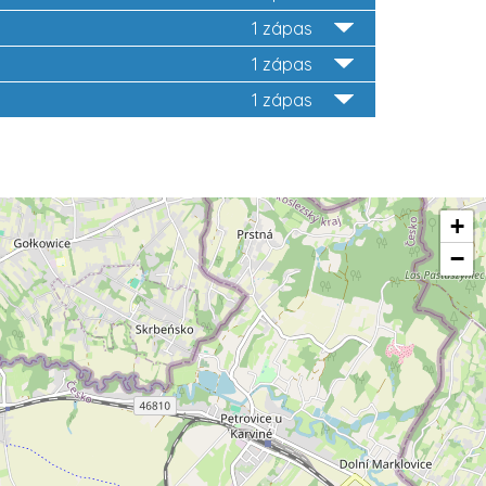
1 zápas
1 zápas
1 zápas
+
−