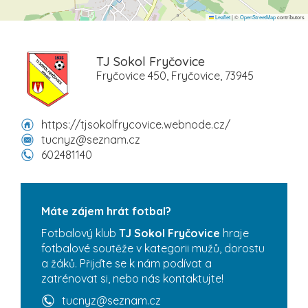
Leaflet
|
©
OpenStreetMap
contributors
TJ Sokol Fryčovice
Fryčovice 450, Fryčovice, 73945
https://tjsokolfrycovice.webnode.cz/
tucnyz@seznam.cz
602481140
Máte zájem hrát fotbal?
Fotbalový klub
TJ Sokol Fryčovice
hraje
fotbalové soutěže v kategorii mužů, dorostu
a žáků. Přijďte se k nám podívat a
zatrénovat si, nebo nás kontaktujte!
tucnyz@seznam.cz