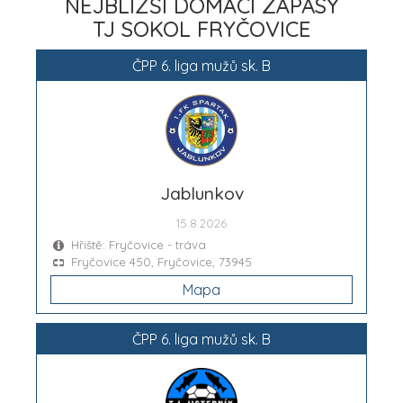
NEJBLIŽŠÍ DOMÁCÍ ZÁPASY
TJ SOKOL FRYČOVICE
ČPP 6. liga mužů sk. B
Jablunkov
15.8.2026
Hřiště: Fryčovice - tráva
Fryčovice 450, Fryčovice, 73945
Mapa
ČPP 6. liga mužů sk. B