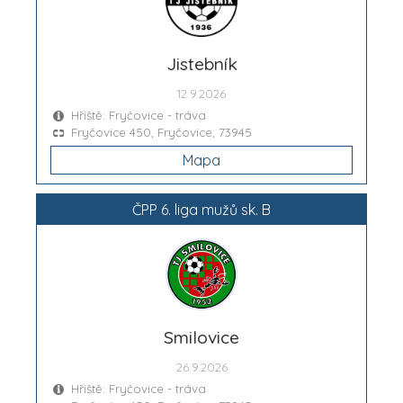
Jistebník
12.9.2026
Hřiště: Fryčovice - tráva
Fryčovice 450, Fryčovice, 73945
Mapa
ČPP 6. liga mužů sk. B
Smilovice
26.9.2026
Hřiště: Fryčovice - tráva