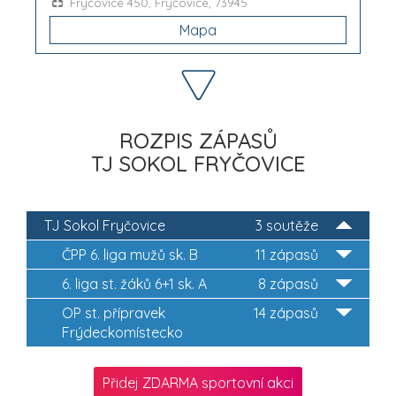
Fryčovice 450, Fryčovice, 73945
Mapa
ROZPIS ZÁPASŮ
TJ SOKOL FRYČOVICE
TJ Sokol Fryčovice
3 soutěže
ČPP 6. liga mužů sk. B
11 zápasů
6. liga st. žáků 6+1 sk. A
8 zápasů
OP st. přípravek
14 zápasů
Frýdeckomístecko
Přidej ZDARMA sportovní akci