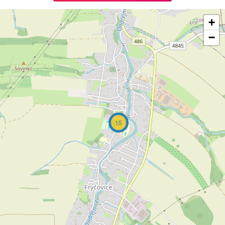
+
−
15