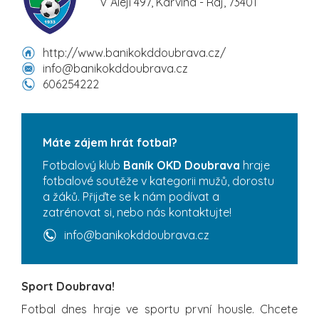
V Aleji 497, Karviná - Ráj, 73401
http://www.banikokddoubrava.cz/
info@banikokddoubrava.cz
606254222
Máte zájem hrát fotbal?
Fotbalový klub
Baník OKD Doubrava
hraje
fotbalové soutěže v kategorii mužů, dorostu
a žáků. Přijďte se k nám podívat a
zatrénovat si, nebo nás kontaktujte!
info@banikokddoubrava.cz
Sport Doubrava!
Fotbal dnes hraje ve sportu první housle. Chcete