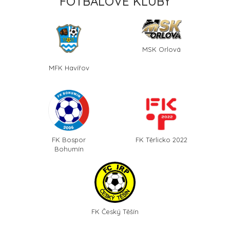
FOTBALOVÉ KLUBY
MSK Orlová
MFK Havířov
FK Bospor
FK Těrlicko 2022
Bohumín
FK Český Těšín