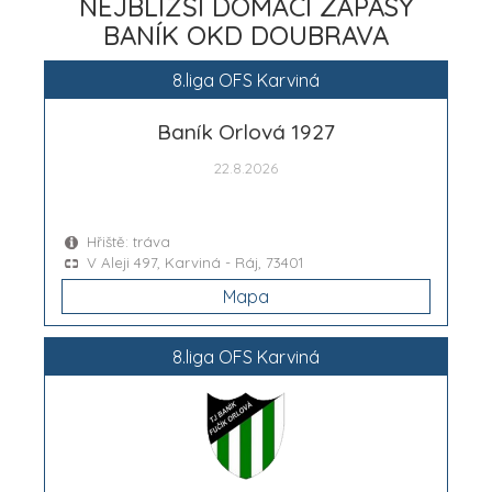
NEJBLIŽŠÍ DOMÁCÍ ZÁPASY
BANÍK OKD DOUBRAVA
8.liga OFS Karviná
Baník Orlová 1927
22.8.2026
Hřiště: tráva
V Aleji 497, Karviná - Ráj, 73401
Mapa
8.liga OFS Karviná