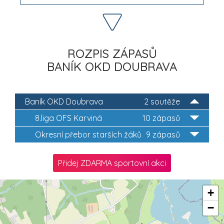
ROZPIS ZÁPASŮ
BANÍK OKD DOUBRAVA
Baník OKD Doubrava
2 soutěže
8.liga OFS Karviná
10 zápasů
Okresní přebor starších žáků
9 zápasů
Přidej ZDARMA sportovní akci
+
−