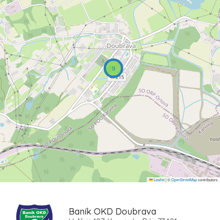
9
Leaflet
|
©
OpenStreetMap
contributors
Baník OKD Doubrava