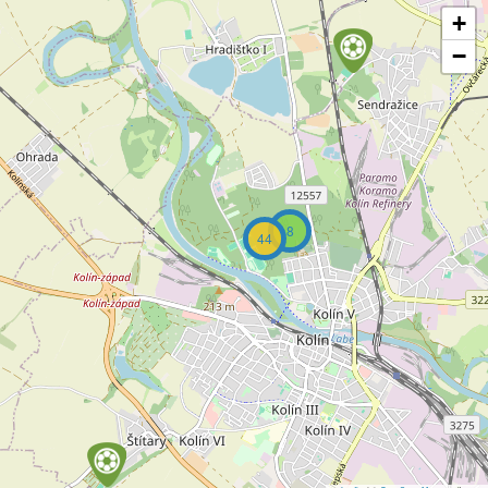
+
−
8
44