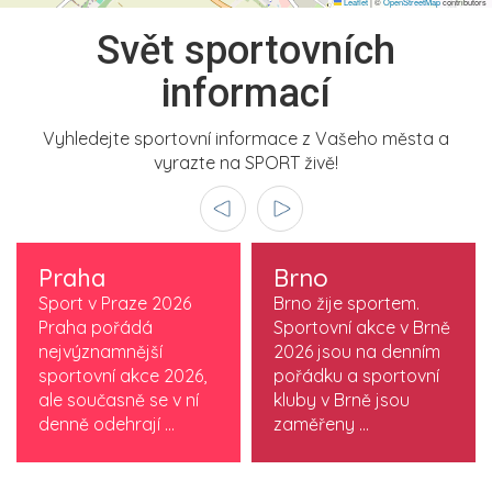
Leaflet
|
©
OpenStreetMap
contributors
Svět sportovních
informací
Vyhledejte sportovní informace z Vašeho města a
vyrazte na SPORT živě!
Praha
Brno
Sport v Praze 2026
Brno žije sportem.
Praha pořádá
Sportovní akce v Brně
nejvýznamnější
2026 jsou na denním
sportovní akce 2026,
pořádku a sportovní
ale současně se v ní
kluby v Brně jsou
denně odehrají ...
zaměřeny ...