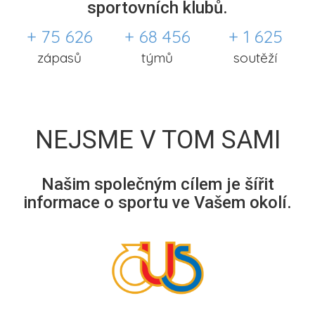
sportovních klubů.
+ 75 626
+ 68 456
+ 1 625
zápasů
týmů
soutěží
NEJSME V TOM SAMI
Našim společným cílem je šířit
informace o sportu ve Vašem okolí.