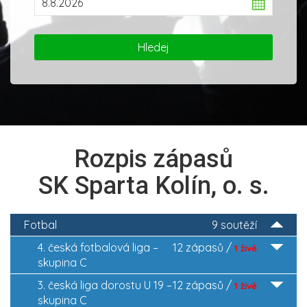
Rozpis zápasů
SK Sparta Kolín, o. s.
Fotbal
9 soutěží
4. česká fotbalová liga –
12 zápasů /
1 živě
skupina C
3. česká liga dorostu U 19 –
12 zápasů /
1 živě
skupina C