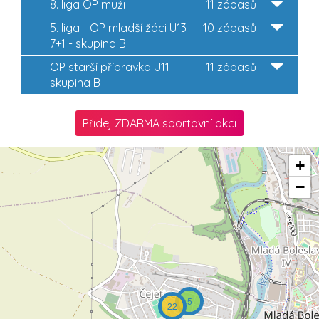
8. liga OP muži
11 zápasů
5. liga - OP mladší žáci U13
10 zápasů
7+1 - skupina B
OP starší přípravka U11
11 zápasů
skupina B
Přidej ZDARMA sportovní akci
+
−
5
22