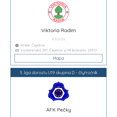
Viktoria Radim
6.9.2026
Hřiště: Čejetice
Vodárenská 247, Čejetice; p.Ml.Boleslav, 29301
Mapa
5. liga dorostu U19 skupina D - čtyřročník
AFK Pečky