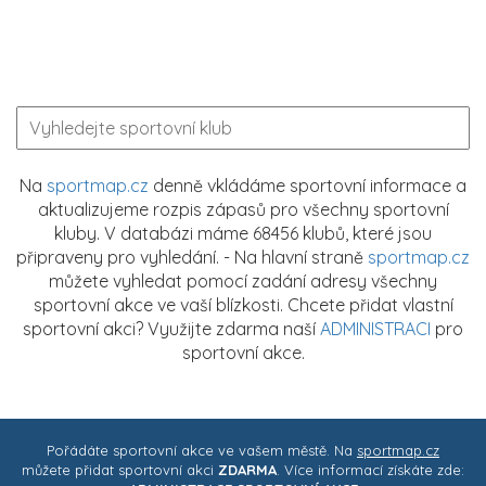
Na
sportmap.cz
denně vkládáme sportovní informace a
aktualizujeme rozpis zápasů pro všechny sportovní
kluby. V databázi máme 68456 klubů, které jsou
připraveny pro vyhledání. - Na hlavní straně
sportmap.cz
můžete vyhledat pomocí zadání adresy všechny
sportovní akce ve vaší blízkosti. Chcete přidat vlastní
sportovní akci? Využijte zdarma naší
ADMINISTRACI
pro
sportovní akce.
Pořádáte sportovní akce ve vašem městě. Na
sportmap.cz
můžete přidat sportovní akci
ZDARMA
. Více informací získáte zde: