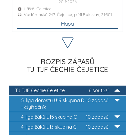
20.9.2026
Hřiště: Čejetice
Vodárenská 247, Čejetice; p.Ml.Boleslav, 29301
Mapa
ROZPIS ZÁPASŮ
TJ TJF ČECHIE ČEJETICE
TJ TJF Čechie Čejetice
6 soutěží
5. liga dorostu U19 skupina D
10 zápasů
- čtyřročník
4. liga žáků U15 skupina C
10 zápasů
4. liga žáků U13 skupina C
10 zápasů