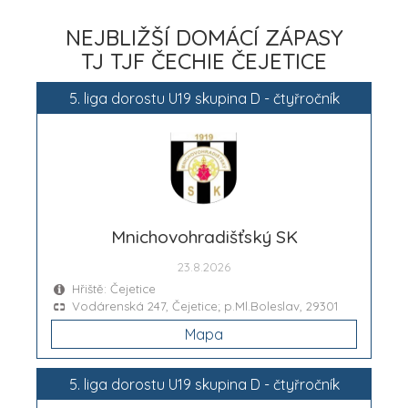
NEJBLIŽŠÍ DOMÁCÍ ZÁPASY
TJ TJF ČECHIE ČEJETICE
5. liga dorostu U19 skupina D - čtyřročník
Mnichovohradišťský SK
23.8.2026
Hřiště: Čejetice
Vodárenská 247, Čejetice; p.Ml.Boleslav, 29301
Mapa
5. liga dorostu U19 skupina D - čtyřročník