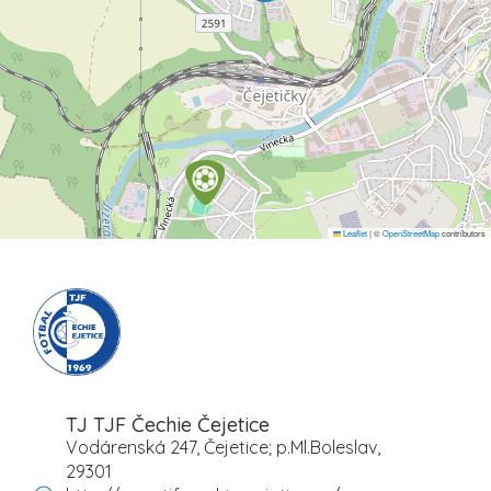
Leaflet
|
©
OpenStreetMap
contributors
TJ TJF Čechie Čejetice
Vodárenská 247, Čejetice; p.Ml.Boleslav,
29301