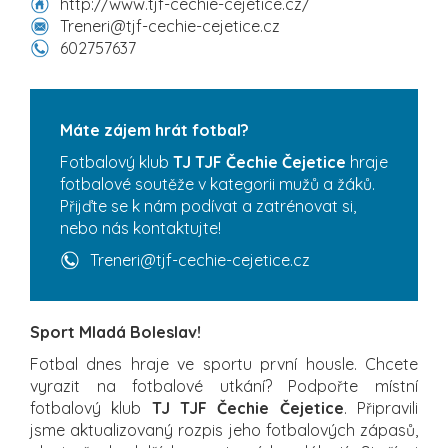
http://www.tjf-cechie-cejetice.cz/
Treneri@tjf-cechie-cejetice.cz
602757637
Máte zájem hrát fotbal?
Fotbalový klub
TJ TJF Čechie Čejetice
hraje
fotbalové soutěže v kategorii mužů a žáků.
Přijďte se k nám podívat a zatrénovat si,
nebo nás kontaktujte!
Treneri@tjf-cechie-cejetice.cz
Sport Mladá Boleslav!
Fotbal dnes hraje ve sportu první housle. Chcete
vyrazit na fotbalové utkání? Podpořte místní
fotbalový klub
TJ TJF Čechie Čejetice
. Připravili
jsme aktualizovaný rozpis jeho fotbalových zápasů,