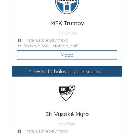
MFK Trutnov
29.8.2026
Hřiště: Letohrad / tráva
Šedivská 538, Letohrad, 56151
Mapa
4. česká fotbalová liga – skupina C
SK Vysoké Mýto
12.9.2026
Hřiště: Letohrad / tráva