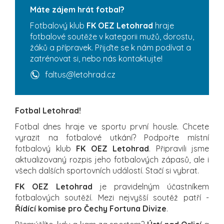
Máte zájem hrát fotbal?
Fotbalový klub
FK OEZ Letohrad
hraje
fotbalové soutěže v kategorii mužů, dorostu,
žáků a přípravek. Přijďte se k nám podívat a
zatrénovat si, nebo nás kontaktujte!
faltus@letohrad.cz
Fotbal Letohrad!
Fotbal dnes hraje ve sportu první housle. Chcete
vyrazit na fotbalové utkání? Podpořte místní
fotbalový klub
FK OEZ Letohrad
. Připravili jsme
aktualizovaný rozpis jeho fotbalových zápasů, ale i
všech dalších sportovních událostí. Stačí si vybrat.
FK OEZ Letohrad
je pravidelným účastníkem
fotbalových soutěží. Mezi nejvyšší soutěž patří -
Řídící komise pro Čechy Fortuna Divize
.