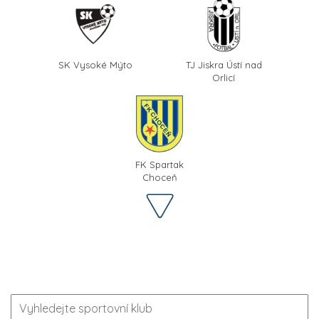
SK Vysoké Mýto
TJ Jiskra Ústí nad
Orlicí
FK Spartak
Choceň