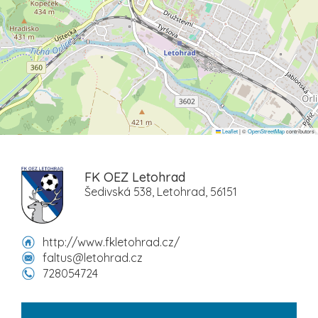
Leaflet
|
©
OpenStreetMap
contributors
FK OEZ Letohrad
Šedivská 538, Letohrad, 56151
http://www.fkletohrad.cz/
faltus@letohrad.cz
728054724