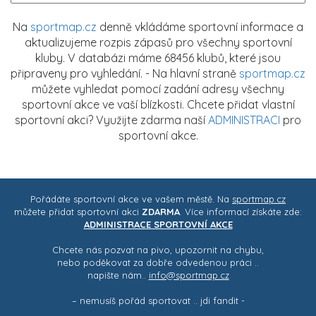
Na
sportmap.cz
denně vkládáme sportovní informace a
aktualizujeme rozpis zápasů pro všechny sportovní
kluby. V databázi máme 68456 klubů, které jsou
připraveny pro vyhledání. - Na hlavní straně
sportmap.cz
můžete vyhledat pomocí zadání adresy všechny
sportovní akce ve vaší blízkosti. Chcete přidat vlastní
sportovní akci? Využijte zdarma naší
ADMINISTRACI
pro
sportovní akce.
Pořádáte sportovní akce ve vašem městě. Na
sportmap.cz
můžete přidat sportovní akci
ZDARMA
. Více informací získáte zde:
ADMINISTRACE SPORTOVNÍ AKCE
Chcete nás pozvat na pivo, upozornit na chybu,
nebo poděkovat za dobře odvedenou práci ..
napište nám..
info@sportmap.cz
– nemusíš pořád sportovat .. jdi fandit -