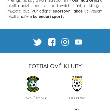
Přemýšlíte, kdy a kam za sportem?
Ústí nad Orlicí
a
okolí nabízí spoustu sportovních klání, u kterých
můžete být. Vyhledejte
sportovní akce
ve vašem
okolí v našem
kalendáři sportu
.
FOTBALOVÉ KLUBY
TJ Sokol Černovír
FK Orlicko