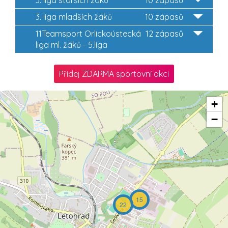
3. liga mladších žáků
10 zápasů
11Teamsport Orlickoústecká
12 zápasů
liga ml. žáků - 5.liga
Přidej ZDARMA sportovní akci
+
−
15
22