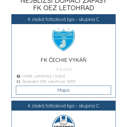
NEJBLIŽŠÍ DOMÁCÍ ZÁPASY
FK OEZ LETOHRAD
4. česká fotbalová liga – skupina C
FK ČECHIE VYKÁŇ
15.8.2026
Hřiště: Letohrad / tráva
Šedivská 538, Letohrad, 56151
Mapa
4. česká fotbalová liga – skupina C