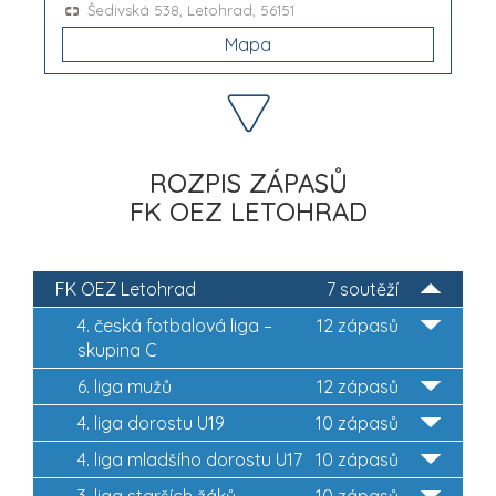
Šedivská 538, Letohrad, 56151
Mapa
ROZPIS ZÁPASŮ
FK OEZ LETOHRAD
FK OEZ Letohrad
7 soutěží
4. česká fotbalová liga –
12 zápasů
skupina C
6. liga mužů
12 zápasů
4. liga dorostu U19
10 zápasů
4. liga mladšího dorostu U17
10 zápasů
3. liga starších žáků
10 zápasů