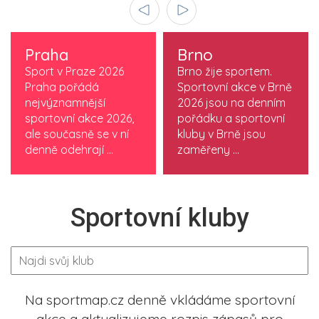
Praha
Brno
Sport v Praze 2026
Brno žije sportem.
Praha pořádá
Sportovní akce v Brně
nejvýznamnější
2026 jsou na denním
sportovní akce 2026,
pořádku a sportovní
ale současně se v ní
kluby v Brně jsou
denně odehrají ...
zaměřeny ...
Sportovní kluby
Na sportmap.cz denně vkládáme sportovní