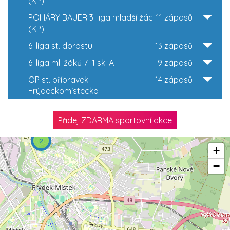
(KP)
POHÁRY BAUER 3. liga mladší žáci
11 zápasů
(KP)
6. liga st. dorostu
13 zápasů
6. liga ml. žáků 7+1 sk. A
9 zápasů
OP st. přípravek
14 zápasů
Frýdeckomístecko
Přidej ZDARMA sportovní akce
2
+
−