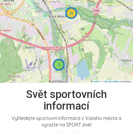
39
3
Leaflet
|
©
OpenStreetMap
contributors
Svět sportovních
informací
Vyhledejte sportovní informace z Vašeho města a
vyrazte na SPORT živě!