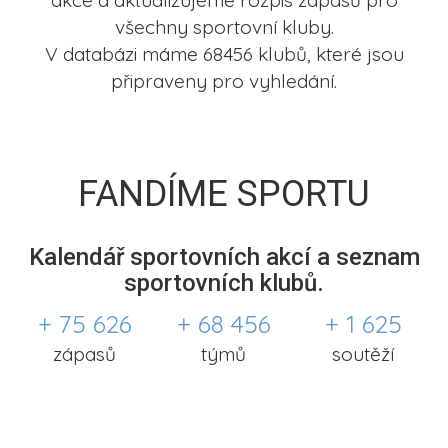
akce a aktualizujeme rozpis zápasů pro
všechny sportovní kluby.
V databázi máme 68456 klubů, které jsou
připraveny pro vyhledání.
FANDÍME SPORTU
Kalendář sportovních akcí a seznam
sportovních klubů.
+ 75 626
+ 68 456
+ 1 625
zápasů
týmů
soutěží