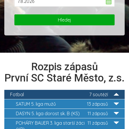
Rozpis zápasů
První SC Staré Město, z.s.
Fotbal
7 soutěží
SATUM 5. liga mužů
13 zápasů
DASYN 5. liga dorost sk. B (KS)
11 zápasů
POHÁRY BAUER 3. liga starší žáci
11 zápasů