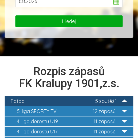
Rozpis zápasů
FK Kralupy 1901,z.s.
Fotbal
5 soutěží
5. liga SPORTY TV
12 zápasů
4. liga dorostu U19
11 zápasů
4. liga dorostu U17
11 zápasů