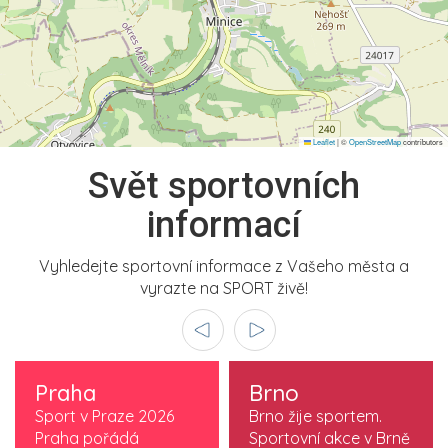
Leaflet
|
©
OpenStreetMap
contributors
Svět sportovních
informací
Vyhledejte sportovní informace z Vašeho města a
vyrazte na SPORT živě!
Praha
Brno
Sport v Praze 2026
Brno žije sportem.
Praha pořádá
Sportovní akce v Brně