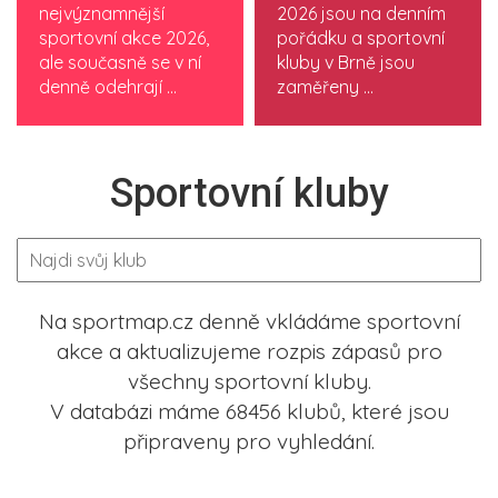
nejvýznamnější
2026 jsou na denním
sportovní akce 2026,
pořádku a sportovní
ale současně se v ní
kluby v Brně jsou
denně odehrají ...
zaměřeny ...
Sportovní kluby
Na sportmap.cz denně vkládáme sportovní
akce a aktualizujeme rozpis zápasů pro
všechny sportovní kluby.
V databázi máme 68456 klubů, které jsou
připraveny pro vyhledání.