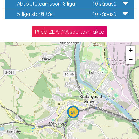
Absoluteteamsport 8 liga
10 zápasů
5. liga starší žáci
10 zápasů
Přidej ZDARMA sportovní akce
+
−
29