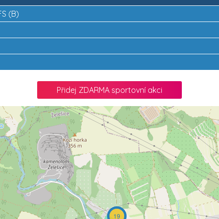
FS (B)
Přidej ZDARMA sportovní akci
19