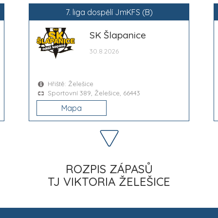
7. liga dospělí JmKFS (B)
SK Šlapanice
30.8.2026
Hřiště: Želešice
Sportovní 389, Želešice, 66443
Mapa
ROZPIS ZÁPASŮ
TJ VIKTORIA ŽELEŠICE