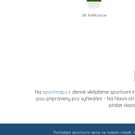
SK Ketkovice
Na
sportmap.cz
denně vkládáme sportovní in
jsou připraveny pro vyhledání. - Na hlavní s
přidat vlas
Pořádáte sportovní akce ve vašem městě.