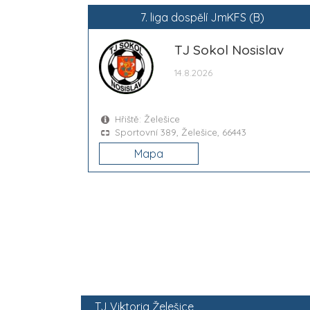
7. liga dospělí JmKFS (B)
TJ Sokol Nosislav
14.8.2026
Hřiště: Želešice
Sportovní 389, Želešice, 66443
Mapa
TJ Viktoria Želešice