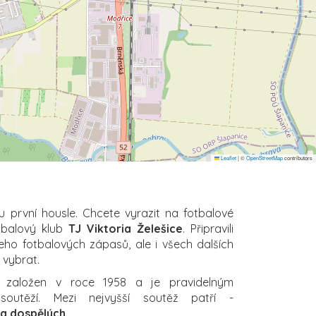
Leaflet
|
©
OpenStreetMap
contributors
u první housle. Chcete vyrazit na fotbalové
otbalový klub
TJ Viktoria Želešice
. Připravili
eho fotbalových zápasů, ale i všech dalších
i vybrat.
založen v roce 1958 a je pravidelným
soutěží. Mezi nejvyšší soutěž patří -
ída dospělých
.