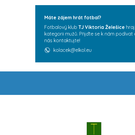
Máte zájem hrát fotbal?
Fotbalový klub
TJ Viktoria Želešice
hraj
kategorii mužů. Přijďte se k nám podívat 
nás kontaktujte!
kolacek@elkol.eu