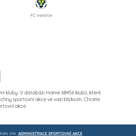
FC Ivančice
í kluby. V databázi máme 68456 klubů, které
ny sportovní akce ve vaší blízkosti. Chcete
rtovní akce.
skáte zde:
ADMINISTRACE SPORTOVNÍ AKCE