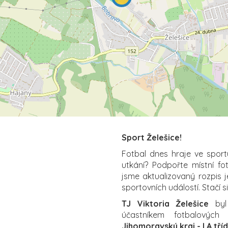
Sport Želešice!
Fotbal dnes hraje ve sport
utkání? Podpořte místní f
jsme aktualizovaný rozpis j
sportovních událostí. Stačí s
TJ Viktoria Želešice
byl 
účastníkem fotbalových 
Jihomoravský kraj - I.A tř