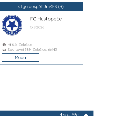
7. liga dospělí JmKFS (B)
FC Hustopeče
13.9.2026
Hřiště: Želešice
Sportovní 389, Želešice, 66443
Mapa
4 soutěže