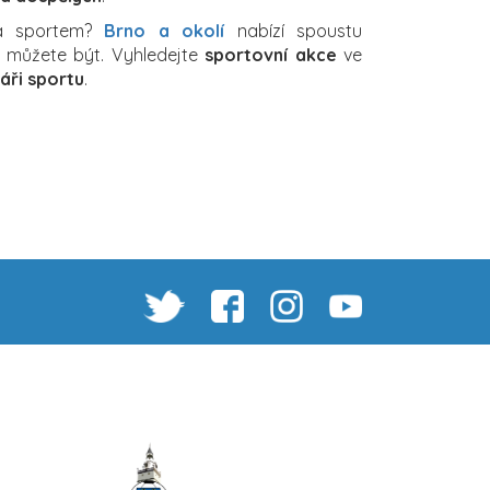
za sportem?
Brno a okolí
nabízí spoustu
ch můžete být. Vyhledejte
sportovní akce
ve
áři sportu
.
2