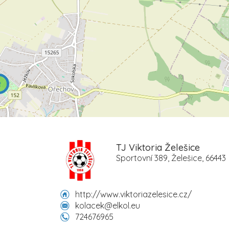
2
TJ Viktoria Želešice
Sportovní 389, Želešice, 66443
http://www.viktoriazelesice.cz/
kolacek@elkol.eu
724676965