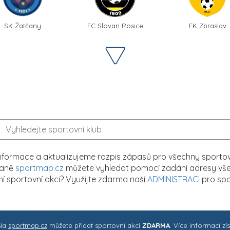
SK Žatčany
FC Slovan Rosice
FK Zbraslav
formace a aktualizujeme rozpis zápasů pro všechny sportovn
traně
sportmap.cz
můžete vyhledat pomocí zadání adresy všech
tní sportovní akci? Využijte zdarma naší
ADMINISTRACI
pro spo
 Na
sportmap.cz
můžete přidat sportovní akci
ZDARMA
. Více informací zí