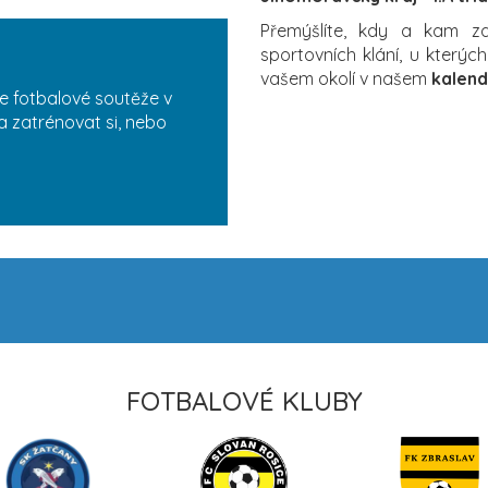
Přemýšlíte, kdy a kam 
sportovních klání, u který
vašem okolí v našem
kalend
e fotbalové soutěže v
a zatrénovat si, nebo
FOTBALOVÉ KLUBY