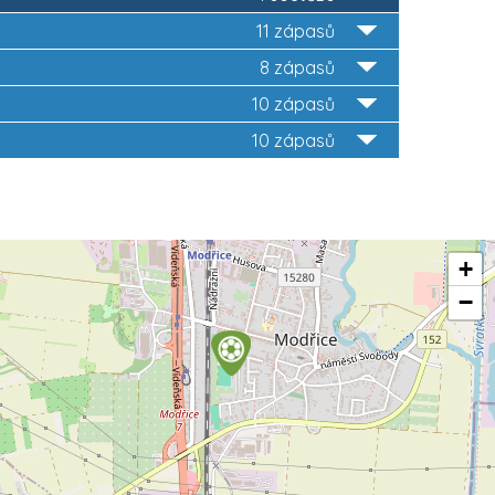
11 zápasů
8 zápasů
10 zápasů
10 zápasů
+
−