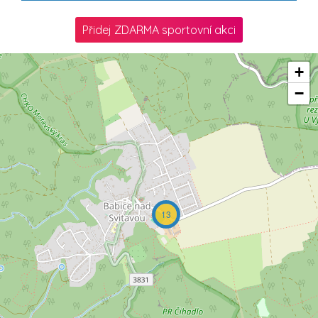
Přidej ZDARMA sportovní akci
+
−
13