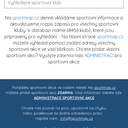
Na
sportmap.cz
denně vkládáme sportovní informace a
aktualizujeme rozpis zápasů pro všechny sportovní
kluby. V databázi máme 68456 klubů, které jsou
připraveny pro vyhledání. - Na hlavní straně
sportmap.cz
můžete vyhledat pomocí zadání adresy všechny
sportovní akce ve vaší blízkosti. Chcete přidat vlastní
sportovní akci? Využijte zdarma naší
ADMINISTRACI
pro
sportovní akce.
Pořádáte sportovní akce ve vašem městě. Na
sportmap.cz
můžete přidat sportovní akci
ZDARMA
. Více informací získáte zde:
ADMINISTRACE SPORTOVNÍ AKCE
Chcete nás pozvat na pivo, upozornit na chybu,
nebo poděkovat za dobře odvedenou práci ..
napište nám..
info@sportmap.cz