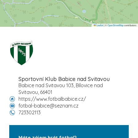
Leaflet
|
©
OpenStreetMap
contributors
Sportovní Klub Babice nad Svitavou
Babice nad Svitavou 103, Bílovice nad
Svitavou, 66401
https://www.fotbalbabice.cz/
fotbal-babice@seznam.cz
723302113
Máte zájem hrát fotbal?