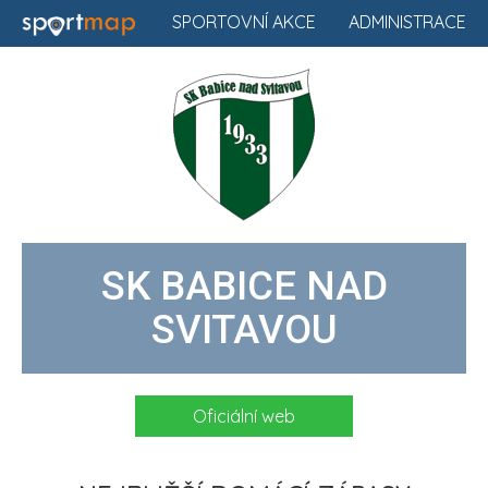
SPORTOVNÍ AKCE
ADMINISTRACE
SK BABICE NAD
SVITAVOU
Oficiální web