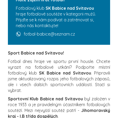
Fotbalový klub
SK Babice nad Svitavou
hraje fotbalové soutěže v kategorii mužů.
Přijďte se k nám podívat a zatrénovat si,
nebo nás kontaktujte!
fotbal-babice@seznam.cz
Sport Babice nad Svitavou!
Fotbal dnes hraje ve sportu první housle. Chcete
vyrazit na fotbalové utkání? Podpořte místní
fotbalový klub
SK Babice nad Svitavou
. Připravili
jsme aktualizovaný rozpis jeho fotbalových zápasů,
ale i všech dalších sportovních událostí. Stačí si
vybrat.
Sportovní Klub Babice nad Svitavou
byl založen v
roce 1933 a je pravidelným účastníkem fotbalových
soutěží. Mezi nejvyšší soutěž patří -
Jihomoravský
kraj - I.B třída dospělých
.