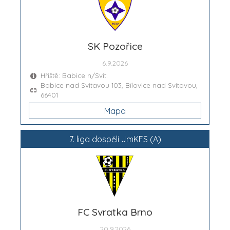
SK Pozořice
6.9.2026
Hřiště: Babice n/Svit.
Babice nad Svitavou 103, Bílovice nad Svitavou,
66401
Mapa
7. liga dospělí JmKFS (A)
FC Svratka Brno
20.9.2026