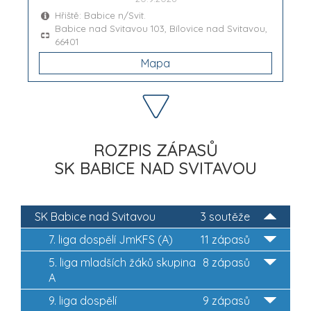
Hřiště: Babice n/Svit.
Babice nad Svitavou 103, Bílovice nad Svitavou,
66401
Mapa
ROZPIS ZÁPASŮ
SK BABICE NAD SVITAVOU
SK Babice nad Svitavou
3 soutěže
7. liga dospělí JmKFS (A)
11 zápasů
5. liga mladších žáků skupina
8 zápasů
A
9. liga dospělí
9 zápasů