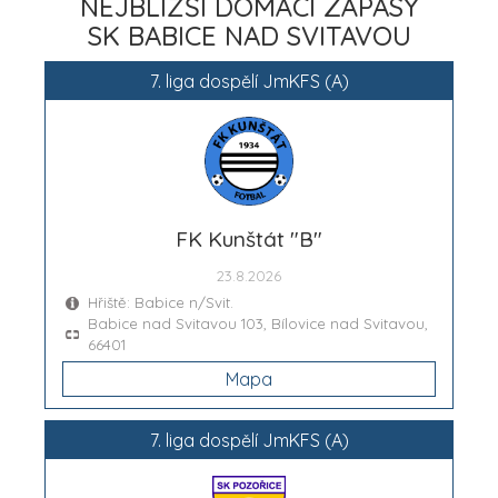
NEJBLIŽŠÍ DOMÁCÍ ZÁPASY
SK BABICE NAD SVITAVOU
7. liga dospělí JmKFS (A)
FK Kunštát "B"
23.8.2026
Hřiště: Babice n/Svit.
Babice nad Svitavou 103, Bílovice nad Svitavou,
66401
Mapa
7. liga dospělí JmKFS (A)