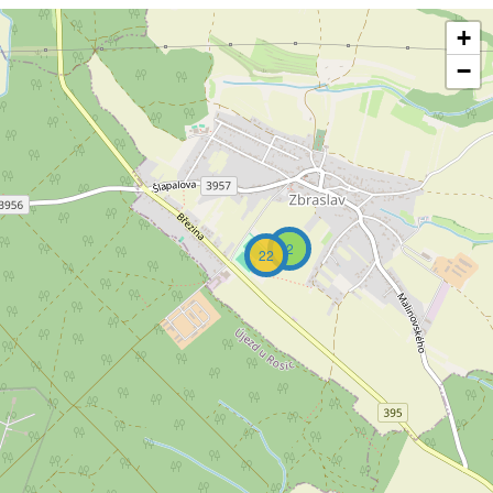
+
−
2
22