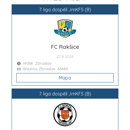
7. liga dospělí JmKFS (B)
FC Rakšice
22.8.2026
Hřiště: Zbraslav
Březina, Zbraslav, 66484
Mapa
7. liga dospělí JmKFS (B)