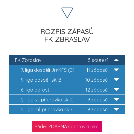
ROZPIS ZÁPASŮ
FK ZBRASLAV
FK Zbraslav
5 soutěží
7. liga dospělí JmKFS (B)
11 zápasů
9. liga dospělí sk. B
10 zápasů
6. liga dorost
12 zápasů
2. liga st. přípravka sk. C
9 zápasů
2. liga ml. přípravka sk. C
9 zápasů
Přidej ZDARMA sportovní akci