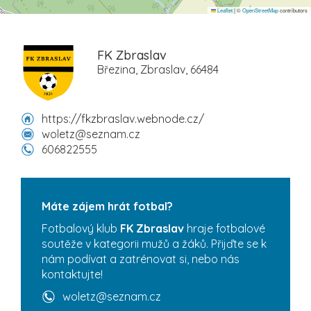
Leaflet
|
©
OpenStreetMap
contributors
FK Zbraslav
Březina, Zbraslav, 66484
https://fkzbraslav.webnode.cz/
woletz@seznam.cz
606822555
Máte zájem hrát fotbal?
Fotbalový klub
FK Zbraslav
hraje fotbalové
soutěže v kategorii mužů a žáků. Přijďte se k
nám podívat a zatrénovat si, nebo nás
kontaktujte!
woletz@seznam.cz