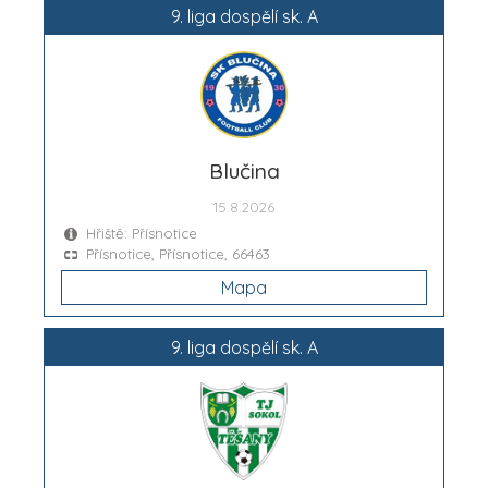
9. liga dospělí sk. A
Blučina
15.8.2026
Hřiště: Přísnotice
Přísnotice, Přísnotice, 66463
Mapa
9. liga dospělí sk. A