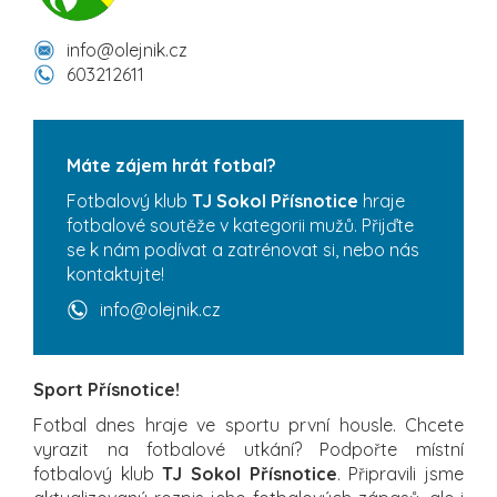
info@olejnik.cz
603212611
Máte zájem hrát fotbal?
Fotbalový klub
TJ Sokol Přísnotice
hraje
fotbalové soutěže v kategorii mužů. Přijďte
se k nám podívat a zatrénovat si, nebo nás
kontaktujte!
info@olejnik.cz
Sport Přísnotice!
Fotbal dnes hraje ve sportu první housle. Chcete
vyrazit na fotbalové utkání? Podpořte místní
fotbalový klub
TJ Sokol Přísnotice
. Připravili jsme