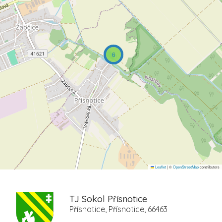
6
Leaflet
|
©
OpenStreetMap
contributors
TJ Sokol Přísnotice
Přísnotice, Přísnotice, 66463