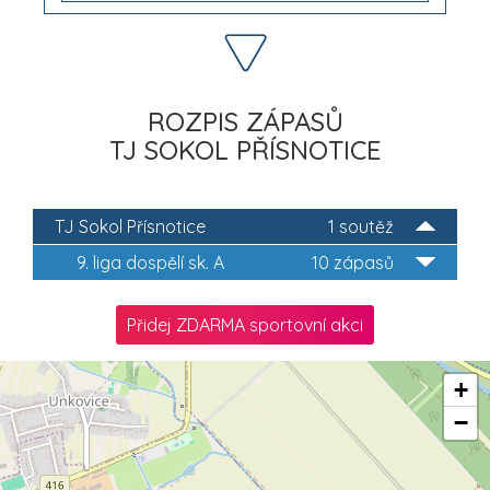
ROZPIS ZÁPASŮ
TJ SOKOL PŘÍSNOTICE
TJ Sokol Přísnotice
1 soutěž
9. liga dospělí sk. A
10 zápasů
Přidej ZDARMA sportovní akci
+
−