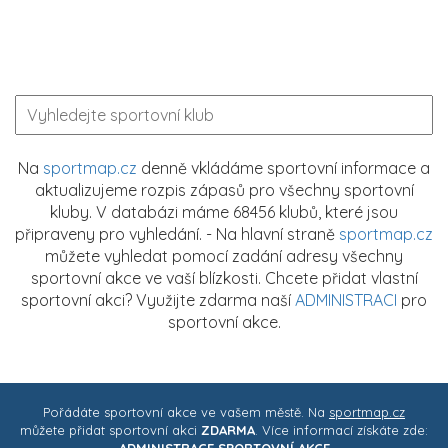
Na
sportmap.cz
denně vkládáme sportovní informace a
aktualizujeme rozpis zápasů pro všechny sportovní
kluby. V databázi máme 68456 klubů, které jsou
připraveny pro vyhledání. - Na hlavní straně
sportmap.cz
můžete vyhledat pomocí zadání adresy všechny
sportovní akce ve vaší blízkosti. Chcete přidat vlastní
sportovní akci? Využijte zdarma naší
ADMINISTRACI
pro
sportovní akce.
Pořádáte sportovní akce ve vašem městě. Na
sportmap.cz
můžete přidat sportovní akci
ZDARMA
. Více informací získáte zde:
ADMINISTRACE SPORTOVNÍ AKCE