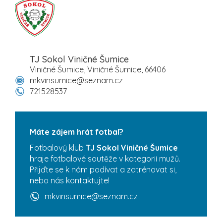
TJ Sokol Viničné Šumice
Viničné Šumice, Viničné Šumice, 66406
mkvinsumice@seznam.cz
721528537
Máte zájem hrát fotbal?
Fotbalový klub
TJ Sokol Viničné Šumice
hraje fotbalové soutěže v kategorii mužů.
Přijďte se k nám podívat a zatrénovat si,
nebo nás kontaktujte!
mkvinsumice@seznam.cz