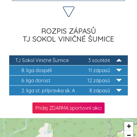
ROZPIS ZÁPASŮ
TJ SOKOL VINIČNÉ ŠUMICE
TJ Sokol Viničné Šumice
3 soutěže
8. liga dospělí
11 zápasů
6. liga dorost
12 zápasů
2. liga st. přípravka sk. A
8 zápasů
Přidej ZDARMA sportovní akci
+
−