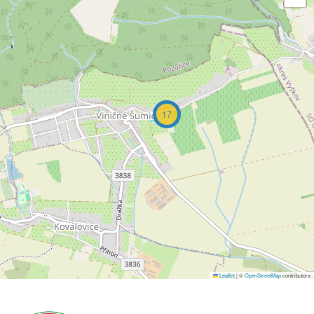
17
Leaflet
|
©
OpenStreetMap
contributors