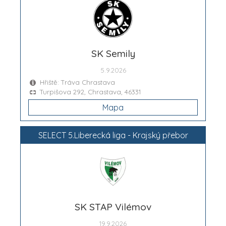
SK Semily
5.9.2026
Hřiště: Tráva Chrastava
Turpišova 292, Chrastava, 46331
Mapa
SELECT 5.Liberecká liga - Krajský přebor
SK STAP Vilémov
19.9.2026