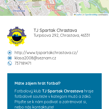
Leaflet
|
©
OpenStreetMap
contributors
TJ Spartak Chrastava
Turpišova 292, Chrastava, 46331
http://www.tjspartakchrastava.cz/
klasa2008@seznam.cz
737181471
Máte zájem hrát fotbal?
Fotbalový klub
TJ Spartak Chrastava
hraje
fotbalové soutěže v kategorii mužů a žáků.
Přijďte se k nám podívat a zatrénovat si,
nebo nás kontaktujte!