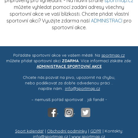
připraveny pro vyhledání. - Na hlavní straně
sportmap.cz
můžete vyhledat pomocí zadání adresy všechny
sportovní akce ve vaší blízkosti. Chcete přidat vlastní
sportovní akci? Využijte zdarma naší
ADMINISTRACI
pro
sportovní akce.
Pořádáte sportovní akce ve vašem městě. Na
sportmap.cz
můžete přidat sportovní akci
ZDARMA
. Více informací získáte zde:
ADMINISTRACE SPORTOVNÍ AKCE
Chcete nás pozvat na pivo, upozornit na chybu,
nebo poděkovat za dobře odvedenou práci ..
napište nám..
info@sportmap.cz
– nemusíš pořád sportovat .. jdi fandit -
Sport kalendář
|
Obchodní podmínky
|
GDPR
| Kontakty:
info@sportmap.cz | www.sportmap.cz