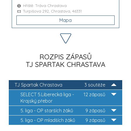
Hřiště: Tráva Chrastava
Turpišova 292, Chrastava, 46331
Mapa
ROZPIS ZÁPASŮ
TJ SPARTAK CHRASTAVA
TJ Spartak Chrastava
3 soutěže
SELECT 5.Liberecká liga -
12 zápasů
Krajský přebor
5. liga - OP starších žáků
9 zápasů
5. liga - OP mladších žáků
9 zápasů