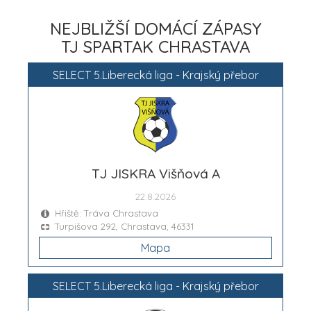
NEJBLIŽŠÍ DOMÁCÍ ZÁPASY
TJ SPARTAK CHRASTAVA
SELECT 5.Liberecká liga - Krajský přebor
TJ JISKRA Višňová A
22.8.2026
Hřiště: Tráva Chrastava
Turpišova 292, Chrastava, 46331
Mapa
SELECT 5.Liberecká liga - Krajský přebor