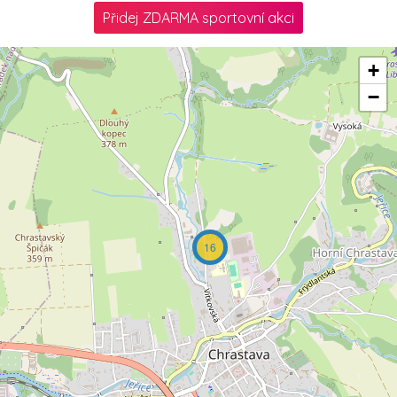
Přidej ZDARMA sportovní akci
+
−
16