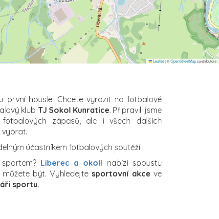
Leaflet
|
©
OpenStreetMap
contributors
u první housle. Chcete vyrazit na fotbalové
balový klub
TJ Sokol Kunratice
. Připravili jsme
 fotbalových zápasů, ale i všech dalších
i vybrat.
delným účastníkem fotbalových soutěží.
a sportem?
Liberec a okolí
nabízí spoustu
ch můžete být. Vyhledejte
sportovní akce
ve
áři sportu
.