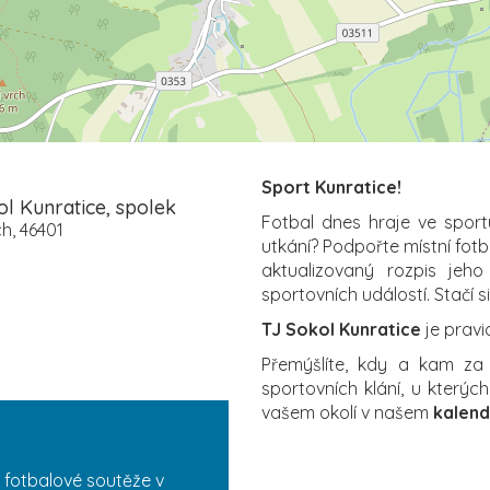
Sport Kunratice!
l Kunratice, spolek
Fotbal dnes hraje ve sport
h, 46401
utkání? Podpořte místní fot
aktualizovaný rozpis jeho
sportovních událostí. Stačí s
TJ Sokol Kunratice
je pravi
Přemýšlíte, kdy a kam z
sportovních klání, u který
vašem okolí v našem
kalend
 fotbalové soutěže v