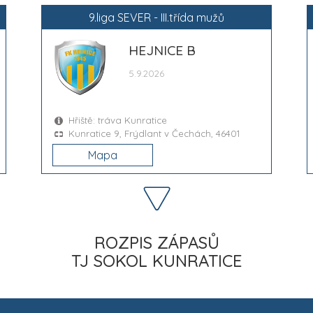
9.liga SEVER - III.třída mužů
HEJNICE B
5.9.2026
Hřiště: tráva Kunratice
Kunratice 9, Frýdlant v Čechách, 46401
Mapa
ROZPIS ZÁPASŮ
TJ SOKOL KUNRATICE