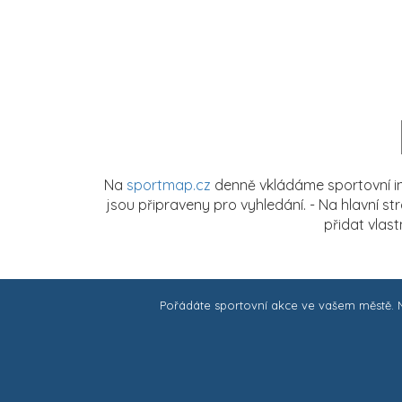
Na
sportmap.cz
denně vkládáme sportovní in
jsou připraveny pro vyhledání. - Na hlavní s
přidat vlas
Pořádáte sportovní akce ve vašem městě.