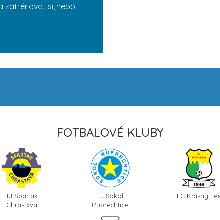
a zatrénovat si, nebo
FOTBALOVÉ KLUBY
TJ Spartak
TJ Sokol
FC Krásný Le
Chrastava
Ruprechtice