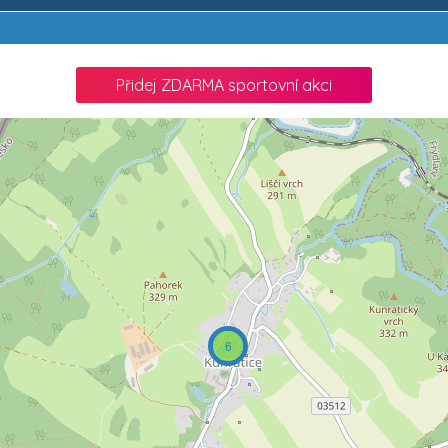
Přidej ZDARMA sportovní akci
6