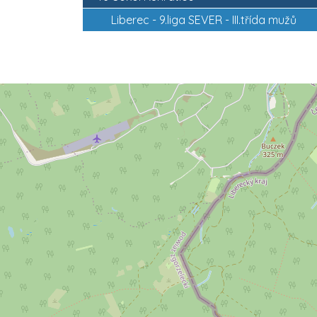
Liberec -
9.liga SEVER - III.třída mužů