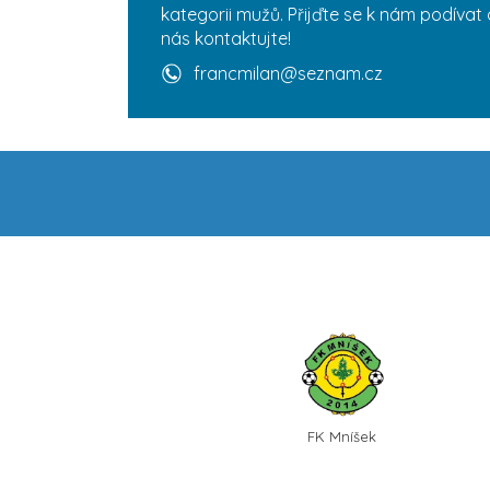
kategorii mužů. Přijďte se k nám podívat 
nás kontaktujte!
francmilan@seznam.cz
FK Mníšek