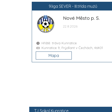
9.liga SEVER - III.třída mužů
Nové Město p. S.
22.8.2026
Hřiště: tráva Kunratice
Kunratice 9, Frýdlant v Čechách, 46401
Mapa
TJ Sokol Kunratice