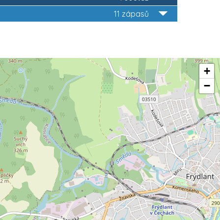
11 zápasů
+
−