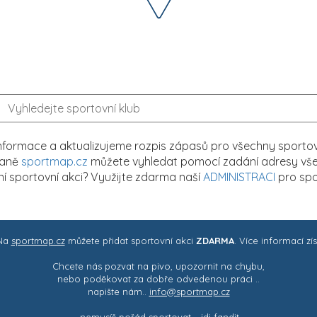
formace a aktualizujeme rozpis zápasů pro všechny sportovn
traně
sportmap.cz
můžete vyhledat pomocí zadání adresy všech
tní sportovní akci? Využijte zdarma naší
ADMINISTRACI
pro spo
 Na
sportmap.cz
můžete přidat sportovní akci
ZDARMA
. Více informací zí
Chcete nás pozvat na pivo, upozornit na chybu,
nebo poděkovat za dobře odvedenou práci ..
napište nám..
info@sportmap.cz
– nemusíš pořád sportovat .. jdi fandit -