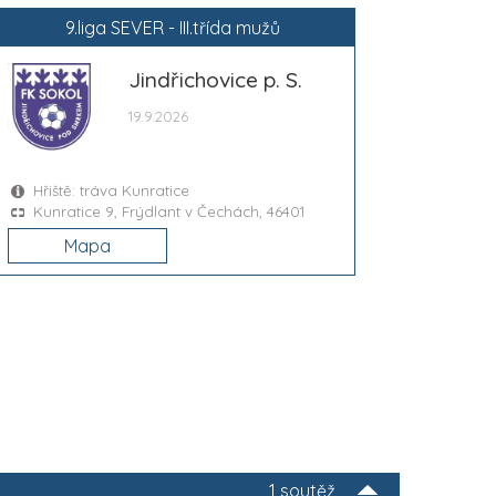
9.liga SEVER - III.třída mužů
Jindřichovice p. S.
19.9.2026
Hřiště: tráva Kunratice
Kunratice 9, Frýdlant v Čechách, 46401
Mapa
1 soutěž