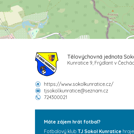
Tělovýchovná jednota Soko
Kunratice 9, Frýdlant v Čechác
https://www.sokolkunratice.cz/
tjsokol.kunratice@seznam.cz
724300021
Máte zájem hrát fotbal?
Fotbalový klub
TJ Sokol Kunratice
hraje