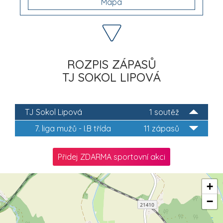
Mapa
ROZPIS ZÁPASŮ
TJ SOKOL LIPOVÁ
TJ Sokol Lipová
1 soutěž
7. liga mužů - I.B třída
11 zápasů
Přidej ZDARMA sportovní akci
+
−