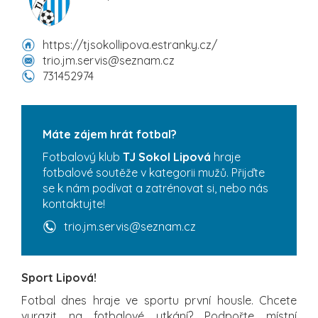
https://tjsokollipova.estranky.cz/
trio.jm.servis@seznam.cz
731452974
Máte zájem hrát fotbal?
Fotbalový klub
TJ Sokol Lipová
hraje
fotbalové soutěže v kategorii mužů. Přijďte
se k nám podívat a zatrénovat si, nebo nás
kontaktujte!
trio.jm.servis@seznam.cz
Sport Lipová!
Fotbal dnes hraje ve sportu první housle. Chcete
vyrazit na fotbalové utkání? Podpořte místní