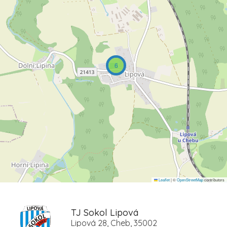
6
Leaflet
|
©
OpenStreetMap
contributors
TJ Sokol Lipová
Lipová 28, Cheb, 35002