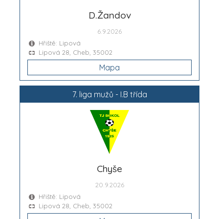
D.Žandov
6.9.2026
Hřiště: Lipová
Lipová 28, Cheb, 35002
Mapa
7. liga mužů - I.B třída
Chyše
20.9.2026
Hřiště: Lipová
Lipová 28, Cheb, 35002