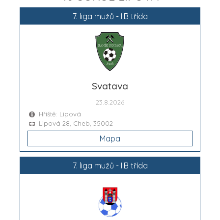
7. liga mužů - I.B třída
Svatava
23.8.2026
Hřiště: Lipová
Lipová 28, Cheb, 35002
Mapa
7. liga mužů - I.B třída