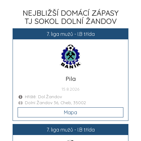
NEJBLIŽŠÍ DOMÁCÍ ZÁPASY
TJ SOKOL DOLNÍ ŽANDOV
7. liga mužů - I.B třída
Pila
15.8.2026
Hřiště: Dol.Žandov
Dolní Žandov 36, Cheb, 35002
Mapa
7. liga mužů - I.B třída