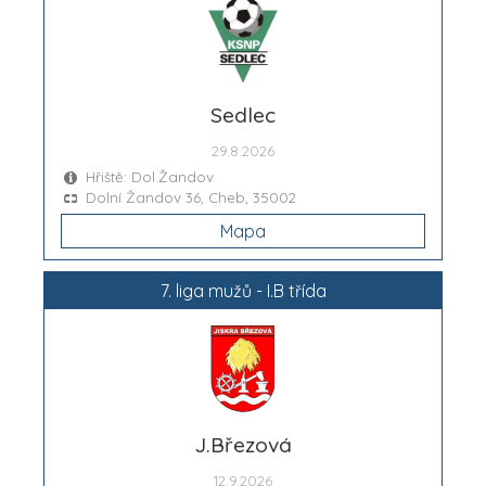
Sedlec
29.8.2026
Hřiště: Dol.Žandov
Dolní Žandov 36, Cheb, 35002
Mapa
7. liga mužů - I.B třída
J.Březová
12.9.2026