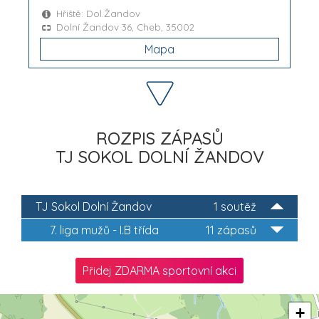
Hřiště: Dol.Žandov
Dolní Žandov 36, Cheb, 35002
Mapa
ROZPIS ZÁPASŮ
TJ SOKOL DOLNÍ ŽANDOV
TJ Sokol Dolní Žandov
1 soutěž
7. liga mužů - I.B třída
11 zápasů
Přidej ZDARMA sportovní akci
+