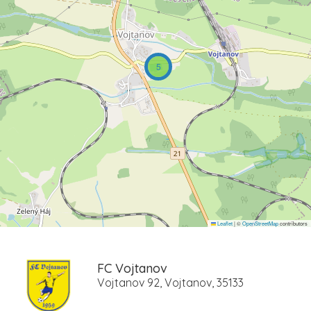
5
Leaflet
|
©
OpenStreetMap
contributors
FC Vojtanov
Vojtanov 92, Vojtanov, 35133