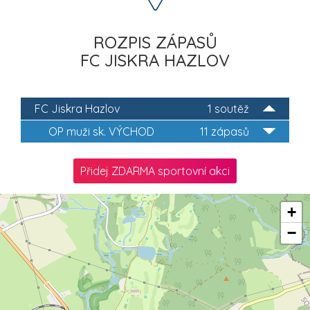
ROZPIS ZÁPASŮ
FC JISKRA HAZLOV
FC Jiskra Hazlov
1 soutěž
OP muži sk. VÝCHOD
11 zápasů
Přidej ZDARMA sportovní akci
+
−