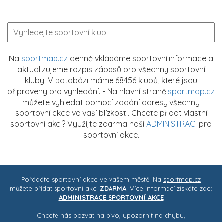
Na
sportmap.cz
denně vkládáme sportovní informace a
aktualizujeme rozpis zápasů pro všechny sportovní
kluby. V databázi máme 68456 klubů, které jsou
připraveny pro vyhledání. - Na hlavní straně
sportmap.cz
můžete vyhledat pomocí zadání adresy všechny
sportovní akce ve vaší blízkosti. Chcete přidat vlastní
sportovní akci? Využijte zdarma naší
ADMINISTRACI
pro
sportovní akce.
Pořádáte sportovní akce ve vašem městě. Na
sportmap.cz
můžete přidat sportovní akci
ZDARMA
. Více informací získáte zde:
ADMINISTRACE SPORTOVNÍ AKCE
Chcete nás pozvat na pivo, upozornit na chybu,