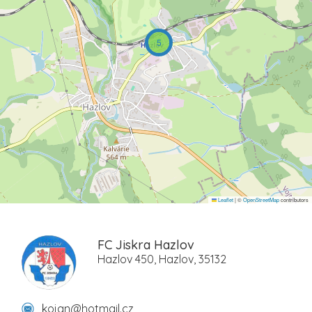
5
Leaflet
|
©
OpenStreetMap
contributors
FC Jiskra Hazlov
Hazlov 450, Hazlov, 35132
kojan@hotmail.cz