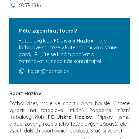
605741816
Máte zájem hrát fotbal?
Fotbalový klub
FC Jiskra Hazlov
hraje
fotbalové soutěže v kategorii mužů a staré
gardy. Přijďte se k nám podívat a
zatrénovat si, nebo nás kontaktujte!
kojan@hotmail.cz
Sport Hazlov!
Fotbal dnes hraje ve sportu první housle. Chcete
vyrazit na fotbalové utkání? Podpořte místní
fotbalový klub
FC Jiskra Hazlov
. Připravili jsme
aktualizovaný rozpis jeho fotbalových zápasů, ale i
všech dalších sportovních událostí. Stačí si vybrat.