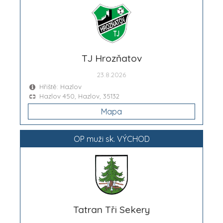
TJ Hrozňatov
23.8.2026
Hřiště: Hazlov
Hazlov 450, Hazlov, 35132
Mapa
OP muži sk. VÝCHOD
Tatran Tři Sekery