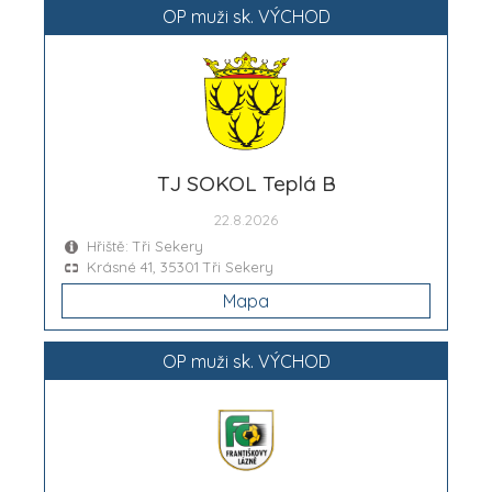
OP muži sk. VÝCHOD
TJ SOKOL Teplá B
22.8.2026
Hřiště: Tři Sekery
Krásné 41, 35301 Tři Sekery
Mapa
OP muži sk. VÝCHOD