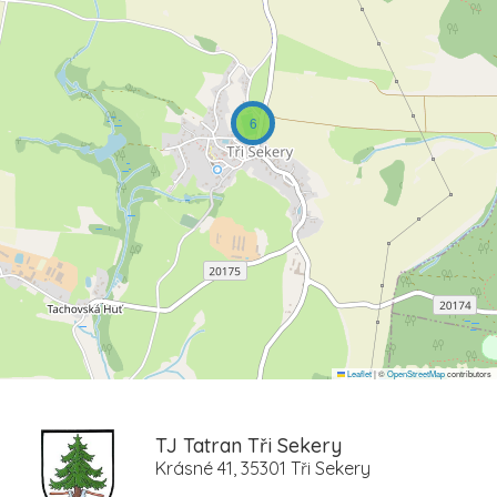
6
Leaflet
|
©
OpenStreetMap
contributors
TJ Tatran Tři Sekery
Krásné 41, 35301 Tři Sekery