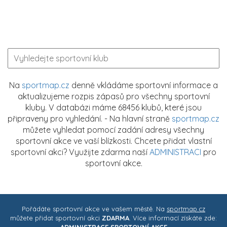
Na
sportmap.cz
denně vkládáme sportovní informace a
aktualizujeme rozpis zápasů pro všechny sportovní
kluby. V databázi máme 68456 klubů, které jsou
připraveny pro vyhledání. - Na hlavní straně
sportmap.cz
můžete vyhledat pomocí zadání adresy všechny
sportovní akce ve vaší blízkosti. Chcete přidat vlastní
sportovní akci? Využijte zdarma naší
ADMINISTRACI
pro
sportovní akce.
Pořádáte sportovní akce ve vašem městě. Na
sportmap.cz
můžete přidat sportovní akci
ZDARMA
. Více informací získáte zde:
ADMINISTRACE SPORTOVNÍ AKCE