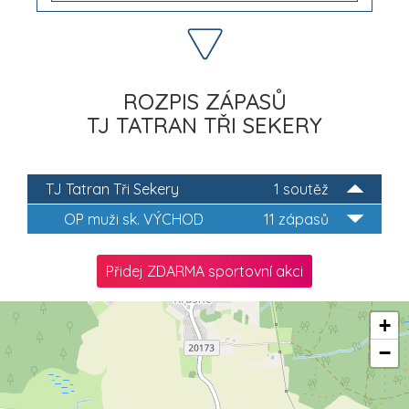
ROZPIS ZÁPASŮ
TJ TATRAN TŘI SEKERY
TJ Tatran Tři Sekery
1 soutěž
OP muži sk. VÝCHOD
11 zápasů
Přidej ZDARMA sportovní akci
+
−