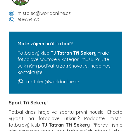
m.stolec@worldonline.cz
606654520
Máte zájem hrát fotbal?
Fotbalový klub
TJ Tatran Tři Sekery
hraje
fotbalové soutěže v kategorii mužů. Přijďte
se k nám podívat a zatrénovat si, nebo nás
kontaktujte!
m.stolec@worldonline.cz
Sport Tři Sekery!
Fotbal dnes hraje ve sportu první housle. Chcete
vyrazit na fotbalové utkání? Podpořte místní
fotbalový klub
TJ Tatran Tři Sekery
. Připravili jsme