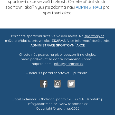
sportovní akce ve vaší blízkosti. Chcete přidat vlastní
sportovní akci? Využijte zdarma naší
ADMINISTRACI
pro
sportovní akce.
Pořádáte sportovní akce ve vašem městě. Na
sportmap.cz
můžete přidat sportovní akci
ZDARMA
. Více informací získáte zde:
ADMINISTRACE SPORTOVNÍ AKCE
Chcete nás pozvat na pivo, upozornit na chybu,
nebo poděkovat za dobře odvedenou práci ..
napište nám..
info@sportmap.cz
– nemusíš pořád sportovat .. jdi fandit -
Sport kalendář
|
Obchodní podmínky
|
GDPR
| Kontakty:
info@sportmap.cz | www.sportmap.cz
Copyright © sportmap2026