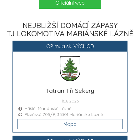
Oficiální web
NEJBLIŽŠÍ DOMÁCÍ ZÁPASY
TJ LOKOMOTIVA MARIÁNSKÉ LÁZNĚ
OP muži sk. VÝCHOD
Tatran Tři Sekery
16.8.2026
Hřiště: Mariánské Lázně
Plzeňská 705/9, 35301 Mariánské Lázně
Mapa