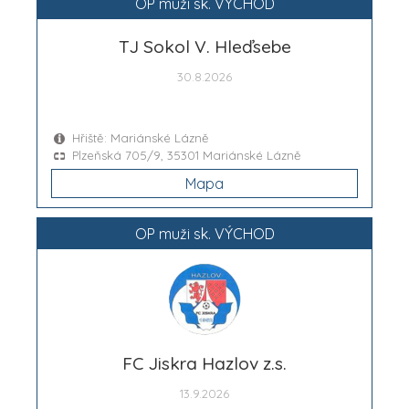
OP muži sk. VÝCHOD
TJ Sokol V. Hleďsebe
30.8.2026
Hřiště: Mariánské Lázně
Plzeňská 705/9, 35301 Mariánské Lázně
Mapa
OP muži sk. VÝCHOD
FC Jiskra Hazlov z.s.
13.9.2026