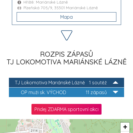
Hřiště: Mariánské Lázně
Plzeňská 705/9, 35301 Mariánské Lázně
Mapa
ROZPIS ZÁPASŮ
TJ LOKOMOTIVA MARIÁNSKÉ LÁZNĚ
TJ Lokomotiva Mariánské Lázně
1 soutěž
OP muži sk. VÝCHOD
11 zápasů
Přidej ZDARMA sportovní akci
+