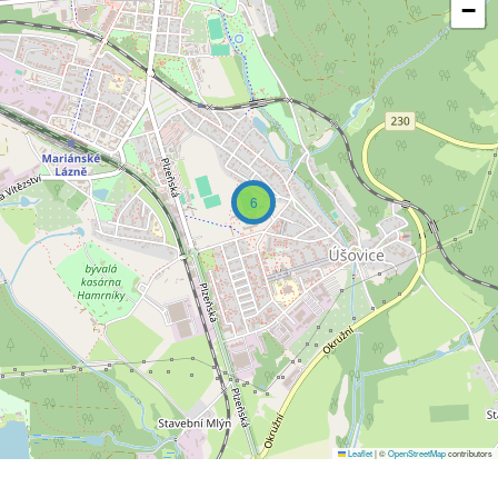
−
6
Leaflet
|
©
OpenStreetMap
contributors