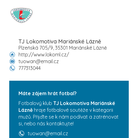
TJ Lokomotiva Mariánské Lázně
Plzeňská 705/9, 35301 Mariánské Lázně
http://www.lokoml.cz/
tuowan@email.cz
777313044
Máte zájem hrát fotbal?
Fotbalový klub
TJ Lokomotiva Mariánské
Lázně
hraje fotbalové soutěže v kategorii
mužů. Přijďte se k nám podívat a zatrénovat
si, nebo nás kontaktujte!
tuowan@email.cz