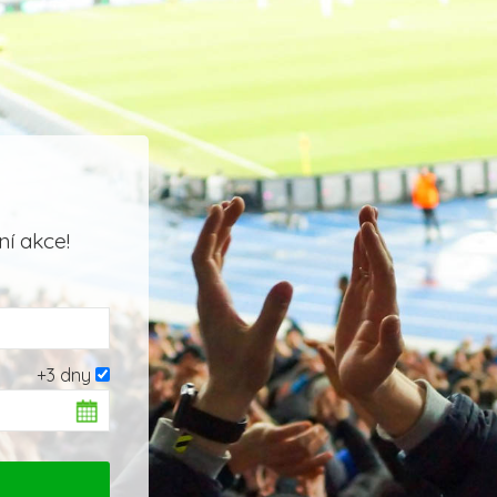
í akce!
+3 dny