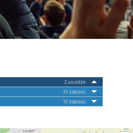
2 soutěže
10 zápasů
10 zápasů