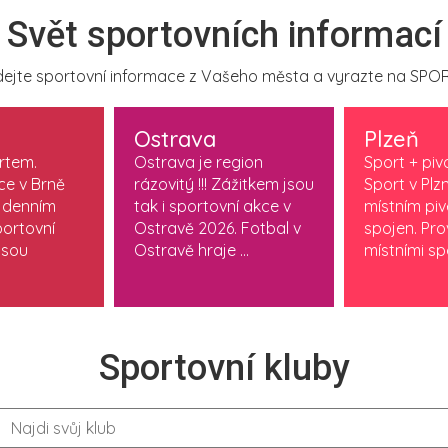
Svět sportovních informací
ejte sportovní informace z Vašeho města a vyrazte na SPOR
Ostrava
Plzeň
ortem.
Ostrava je region
Sport + piv
ce v Brně
rázovitý !!! Zážitkem jsou
Sport v Plzn
 denním
tak i sportovní akce v
místním pi
ortovní
Ostravě 2026. Fotbal v
spojen. Pr
jsou
Ostravě hraje ...
místními spo
Sportovní kluby