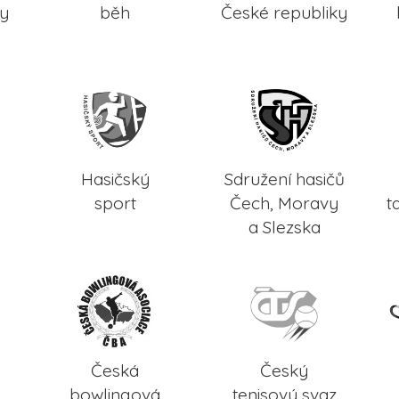
ky
běh
České republiky
Hasičský
Sdružení hasičů
sport
Čech, Moravy
t
a Slezska
Česká
Český
bowlingová
tenisový svaz