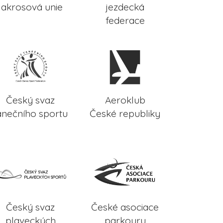
lakrosová unie
jezdecká
federace
Český svaz
Aeroklub
anečního sportu
České republiky
Český svaz
České asociace
plaveckých
parkouru