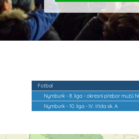
Fotbal
Nymburk -
8. liga - okresní přebor mužů
Nymburk -
10. liga - IV. třída sk. A