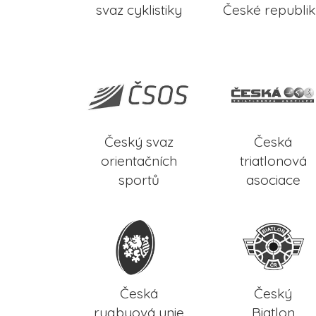
svaz cyklistiky
České republi
Český svaz
Česká
orientačních
triatlonová
sportů
asociace
Česká
Český
rugbyová unie
Biatlon