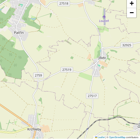
+
−
Leaflet
|
©
OpenStreetMap
contributors