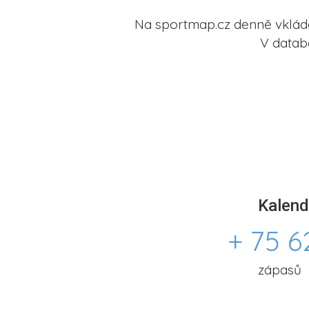
Na sportmap.cz denně vkládá
V datab
Kalend
+ 75 6
zápasů