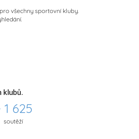
pro všechny sportovní kluby.
hledání.
 klubů.
 1 625
soutěží