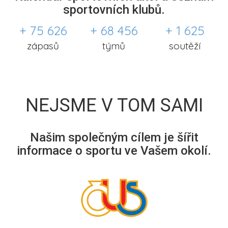
sportovních klubů.
+ 75 626
+ 68 456
+ 1 625
zápasů
týmů
soutěží
NEJSME V TOM SAMI
Našim společným cílem je šířit
informace o sportu ve Vašem okolí.