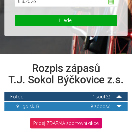
Rozpis zápasů
T.J. Sokol Býčkovice z.s.
Fotbal
1 soutěž
9. liga sk. B
9 zápasů
Přidej ZDARMA sportovní akce