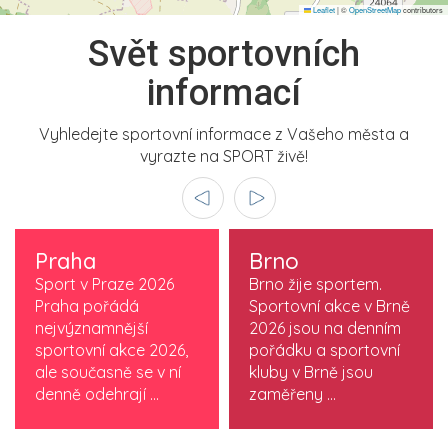
Leaflet
|
©
OpenStreetMap
contributors
Svět sportovních
informací
Vyhledejte sportovní informace z Vašeho města a
vyrazte na SPORT živě!
Praha
Brno
Sport v Praze 2026
Brno žije sportem.
Praha pořádá
Sportovní akce v Brně
nejvýznamnější
2026 jsou na denním
sportovní akce 2026,
pořádku a sportovní
ale současně se v ní
kluby v Brně jsou
denně odehrají ...
zaměřeny ...