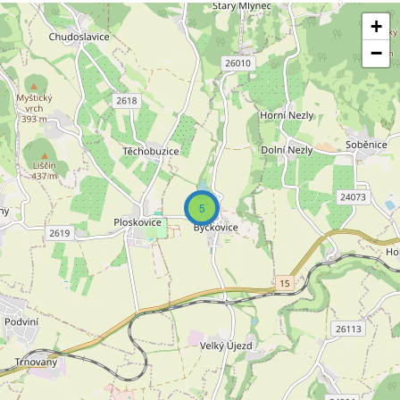
+
−
5