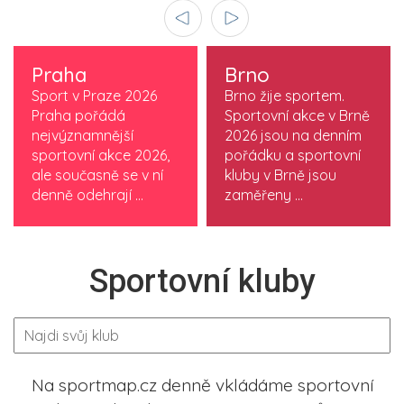
Praha
Brno
Sport v Praze 2026
Brno žije sportem.
Praha pořádá
Sportovní akce v Brně
nejvýznamnější
2026 jsou na denním
sportovní akce 2026,
pořádku a sportovní
ale současně se v ní
kluby v Brně jsou
denně odehrají ...
zaměřeny ...
Sportovní kluby
Na sportmap.cz denně vkládáme sportovní