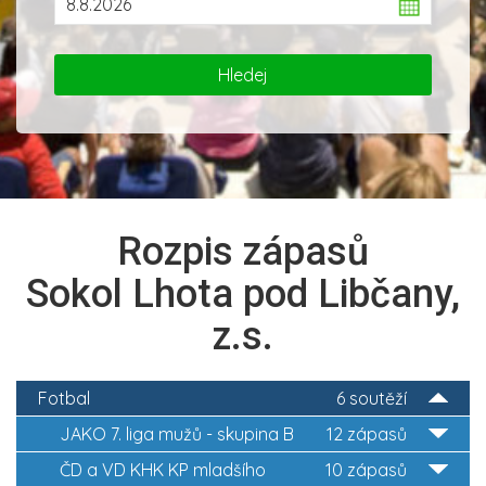
Rozpis zápasů
Sokol Lhota pod Libčany,
z.s.
Fotbal
6 soutěží
JAKO 7. liga mužů - skupina B
12 zápasů
ČD a VD KHK KP mladšího
10 zápasů