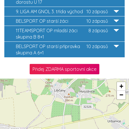
dorostu U 17
9. LIGA AM GNOL 3. třída východ
10 zápasů
BELSPORT OP starší žáci
10 zápasů
11TEAMSPORT OP mladší žáci
8 zápasů
skupina B 8+1
BELSPORT OP starší přípravka
10 zápasů
skupina A 6+1
Přidej ZDARMA sportovní akce
+
−