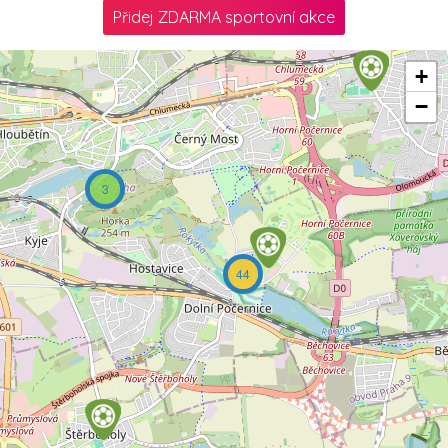
Přidej ZDARMA sportovní akce
+
−
3
44