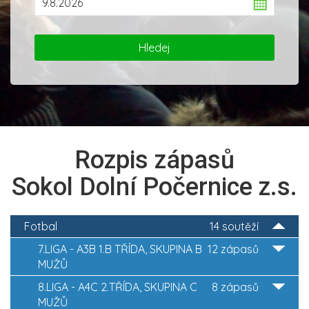
Rozpis zápasů
Sokol Dolní Počernice z.s.
Fotbal
14 soutěží
7.LIGA - A3B 1.B TŘÍDA, SKUPINA B
12 zápasů
MUŽŮ
8.LIGA - A4C 2.TŘÍDA, SKUPINA C
8 zápasů
MUŽŮ