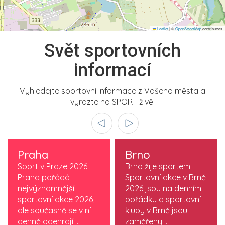
Leaflet
|
©
OpenStreetMap
contributors
Svět sportovních
informací
Vyhledejte sportovní informace z Vašeho města a
vyrazte na SPORT živě!
Praha
Brno
Sport v Praze 2026
Brno žije sportem.
Praha pořádá
Sportovní akce v Brně
nejvýznamnější
2026 jsou na denním
sportovní akce 2026,
pořádku a sportovní
ale současně se v ní
kluby v Brně jsou
denně odehrají ...
zaměřeny ...