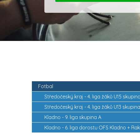
Fotbal
Středočeský kraj -
4. liga žáků U15 skupin
Středočeský kraj -
4. liga žáků U13 skupin
Kladno -
9. liga skupina A
Kladno -
6. liga dorostu OFS Kladno + Ra