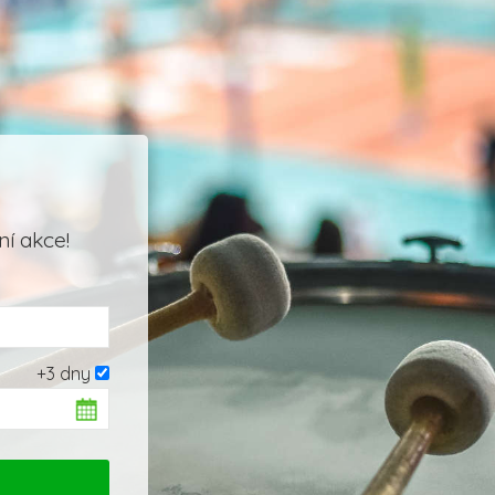
í akce!
+3 dny