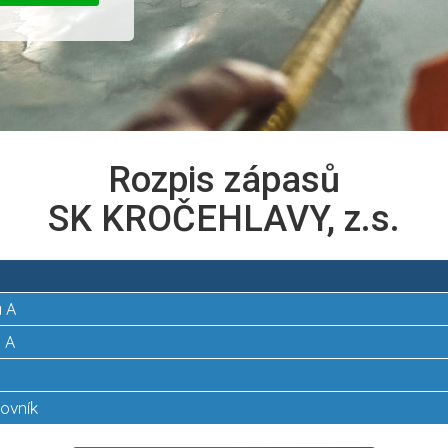
Rozpis zápasů
SK KROČEHLAVY, z.s.
a A
a A
kovník