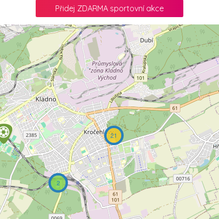
Přidej ZDARMA sportovní akce
21
2