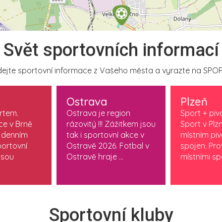
Svět sportovních informací
ejte sportovní informace z Vašeho města a vyrazte na SPOR
Ostrava
Plzeň
ortem.
Ostrava je region
Sport + piv
ce v Brně
rázovitý !!! Zážitkem jsou
Sport v Plzn
 denním
tak i sportovní akce v
místním pi
ortovní
Ostravě 2026. Fotbal v
spojen. Pr
jsou
Ostravě hraje ...
místními spo
Sportovní kluby