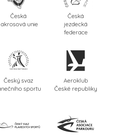
Česká
Česká
lakrosová unie
jezdecká
federace
Český svaz
Aeroklub
anečního sportu
České republiky