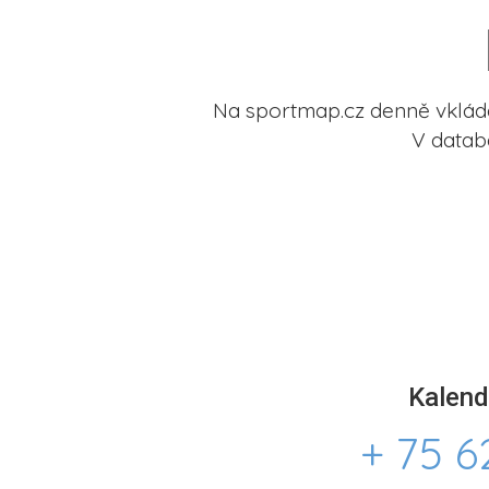
Na sportmap.cz denně vkládá
V datab
Kalend
+ 75 6