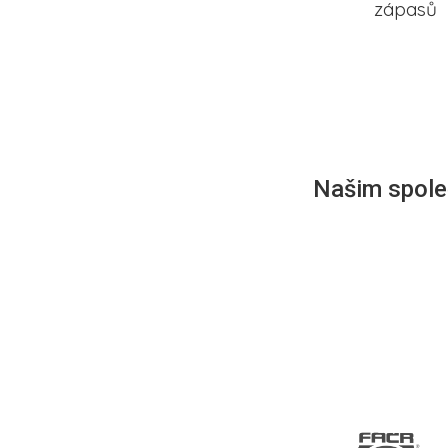
zápasů
Našim společ