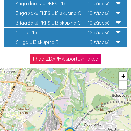
4.liga dorostu PKFS U17
10 zápasů
3.liga žáků PKFS U15 skupina C
10 zápasů
3.liga žáků PKFS U13 skupina C
10 zápasů
5. liga U15
12 zápasů
5. liga U13 skupina B
9 zápasů
Přidej ZDARMA sportovní akce
+
−