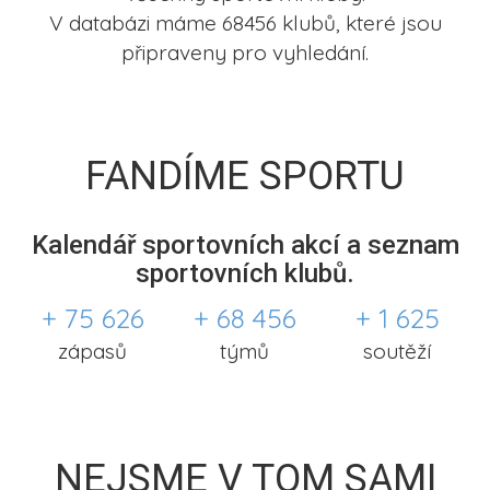
V databázi máme 68456 klubů, které jsou
připraveny pro vyhledání.
FANDÍME SPORTU
Kalendář sportovních akcí a seznam
sportovních klubů.
+ 75 626
+ 68 456
+ 1 625
zápasů
týmů
soutěží
NEJSME V TOM SAMI