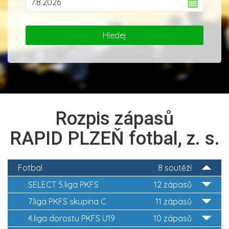
Rozpis zápasů
RAPID PLZEŇ fotbal, z. s.
Fotbal
8 soutěží
SELECT 5.liga PKFS
12 zápasů
7.liga PKFS skupina C
11 zápasů
4.liga dorostu PKFS U19
10 zápasů