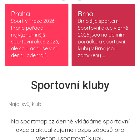
Praha
Brno
Sport v Praze 2026
Brno žije sportem.
Praha pořádá
Sportovní akce v Brně
nejvýznamnější
2026 jsou na denním
sportovní akce 2026,
pořádku a sportovní
ale současně se v ní
kluby v Brně jsou
denně odehrají ...
zaměřeny ...
Sportovní kluby
Na sportmap.cz denně vkládáme sportovní
akce a aktualizujeme rozpis zápasů pro
všechny sportovní kluby.