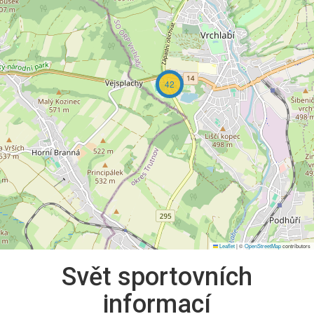
42
Leaflet
|
©
OpenStreetMap
contributors
Svět sportovních
informací