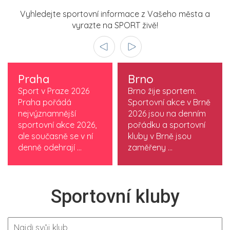
Vyhledejte sportovní informace z Vašeho města a
vyrazte na SPORT živě!
Praha
Brno
Sport v Praze 2026
Brno žije sportem.
Praha pořádá
Sportovní akce v Brně
nejvýznamnější
2026 jsou na denním
sportovní akce 2026,
pořádku a sportovní
ale současně se v ní
kluby v Brně jsou
denně odehrají ...
zaměřeny ...
Sportovní kluby