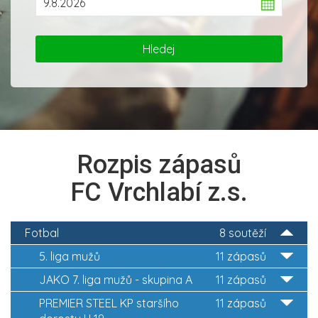
Rozpis zápasů
FC Vrchlabí z.s.
Fotbal
8 soutěží
5. liga mužů
11 zápasů
JAKO 7. liga mužů - skupina A
11 zápasů
PREMIER STEEL KP staršího
11 zápasů