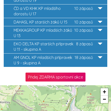
dorostu U 19
ČD a VD KHK KP mladšího
10 zápasů
dorostu U 17
DAHASL KP starších žáků U 15
10 zápasů
MEKKAGROUP KP mladších žáků
10 zápasů
U 13
EKO DELTA KP starších přípravek
8 zápasů
U 11 - skupina A
AM GNOL KP mladších přípravek
18 zápasů
U 9 - skupina A
Přidej ZDARMA sportovní akce
+
−