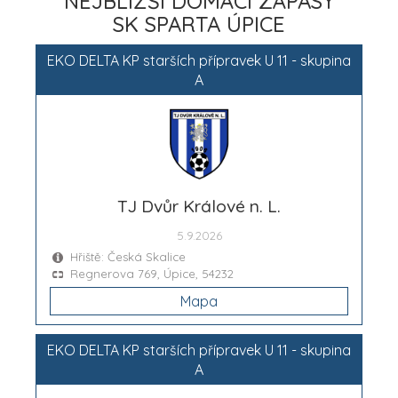
NEJBLIŽŠÍ DOMÁCÍ ZÁPASY
SK SPARTA ÚPICE
EKO DELTA KP starších přípravek U 11 - skupina
A
TJ Dvůr Králové n. L.
5.9.2026
Hřiště: Česká Skalice
Regnerova 769, Úpice, 54232
Mapa
EKO DELTA KP starších přípravek U 11 - skupina
A