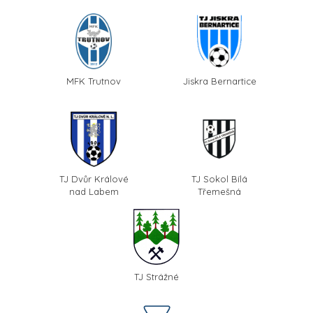
MFK Trutnov
Jiskra Bernartice
TJ Dvůr Králové
TJ Sokol Bílá
nad Labem
Třemešná
TJ Strážné