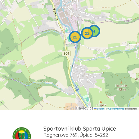
4
22
22
Leaflet
|
©
OpenStreetMap
contributors
Sportovní klub Sparta Úpice
Regnerova 769, Úpice, 54232