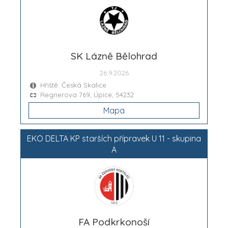
SK Lázně Bělohrad
26.9.2026
Hřiště: Česká Skalice
Regnerova 769, Úpice, 54232
Mapa
EKO DELTA KP starších přípravek U 11 - skupina
A
FA Podkrkonoší