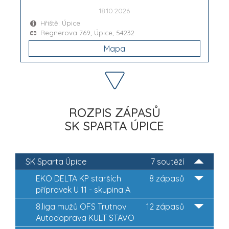
18.10.2026
Hřiště: Úpice
Regnerova 769, Úpice, 54232
Mapa
ROZPIS ZÁPASŮ
SK SPARTA ÚPICE
SK Sparta Úpice
7 soutěží
EKO DELTA KP starších
8 zápasů
přípravek U 11 - skupina A
8.liga mužů OFS Trutnov
12 zápasů
Autodoprava KULT STAVO