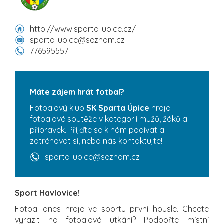
http://www.sparta-upice.cz/
sparta-upice@seznam.cz
776595557
Máte zájem hrát fotbal?
Fotbalový klub
SK Sparta Úpice
hraje
fotbalové soutěže v kategorii mužů, žáků a
přípravek. Přijďte se k nám podívat a
zatrénovat si, nebo nás kontaktujte!
sparta-upice@seznam.cz
Sport Havlovice!
Fotbal dnes hraje ve sportu první housle. Chcete
vyrazit na fotbalové utkání? Podpořte místní