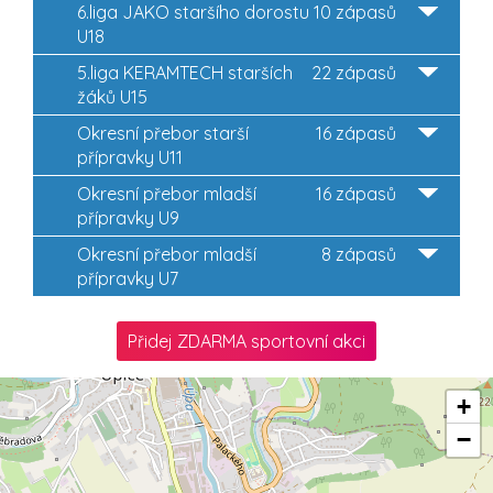
6.liga JAKO staršího dorostu
10 zápasů
U18
5.liga KERAMTECH starších
22 zápasů
žáků U15
Okresní přebor starší
16 zápasů
přípravky U11
Okresní přebor mladší
16 zápasů
přípravky U9
Okresní přebor mladší
8 zápasů
přípravky U7
Přidej ZDARMA sportovní akci
+
−