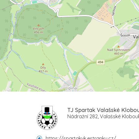
TJ Spartak Valašské Klobo
Nádražní 282, Valašské Klobouk
https://spartakvk.estranky.cz/