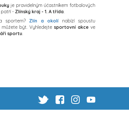
ouky
je pravidelným účastníkem fotbalových
 patří -
Zlínský kraj - 1. A třída
.
za sportem?
Zlín a okolí
nabízí spoustu
ch můžete být. Vyhledejte
sportovní akce
ve
áři sportu
.
2