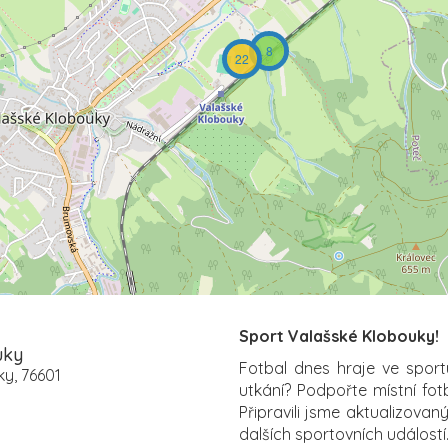
8
22
Sport Valašské Klobouky!
uky
Fotbal dnes hraje ve sport
y, 76601
utkání? Podpořte místní fo
Připravili jsme aktualizovan
dalších sportovních událostí.