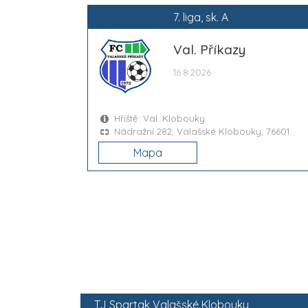
7. liga, sk. A
Val. Příkazy
16.8.2026
Hřiště: Val. Klobouky
Nádražní 282, Valašské Klobouky, 76601
Mapa
TJ Spartak Valašské Klobouky