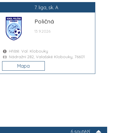
7. liga, sk. A
Poličná
13.9.2026
Hřiště: Val. Klobouky
Nádražní 282, Valašské Klobouky, 76601
Mapa
6 soutěží