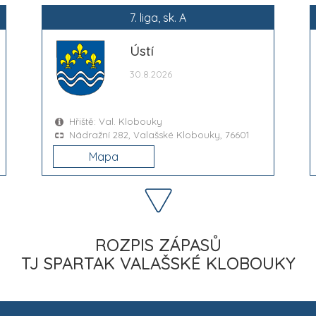
7. liga, sk. A
Ústí
30.8.2026
Hřiště: Val. Klobouky
Nádražní 282, Valašské Klobouky, 76601
Mapa
ROZPIS ZÁPASŮ
TJ SPARTAK VALAŠSKÉ KLOBOUKY