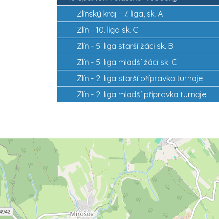
Zlínský kraj -
7. liga, sk. A
Zlín -
10. liga sk. C
Zlín -
5. liga starší žáci sk. B
Zlín -
5. liga mladší žáci sk. C
Zlín -
2. liga starší přípravka turnaje
Zlín -
2. liga mladší přípravka turnaje