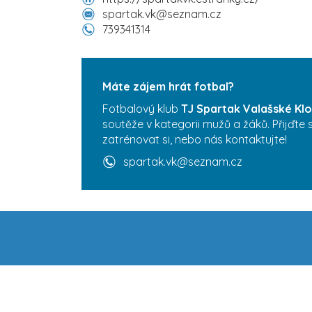
spartak.vk@seznam.cz
739341314
Máte zájem hrát fotbal?
Fotbalový klub
TJ Spartak Valašské Kl
soutěže v kategorii mužů a žáků. Přijďte
zatrénovat si, nebo nás kontaktujte!
spartak.vk@seznam.cz