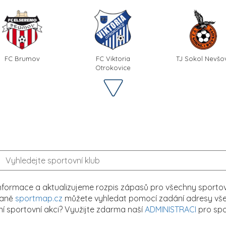
FC Brumov
FC Viktoria
TJ Sokol Nevšo
Otrokovice
formace a aktualizujeme rozpis zápasů pro všechny sportovn
traně
sportmap.cz
můžete vyhledat pomocí zadání adresy všech
tní sportovní akci? Využijte zdarma naší
ADMINISTRACI
pro spo