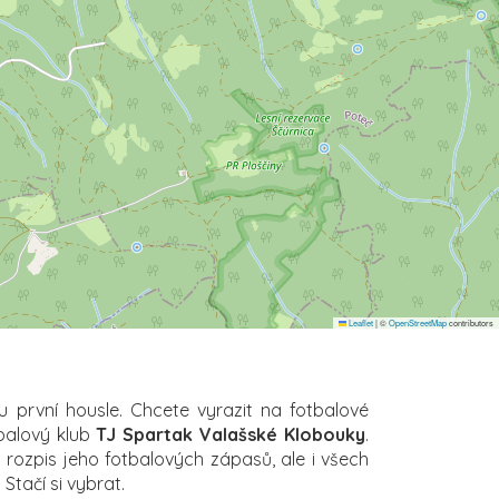
Leaflet
|
©
OpenStreetMap
contributors
u první housle. Chcete vyrazit na fotbalové
tbalový klub
TJ Spartak Valašské Klobouky
.
ý rozpis jeho fotbalových zápasů, ale i všech
 Stačí si vybrat.