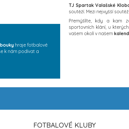
TJ Spartak Valašské Klob
soutěží. Mezi nejvyšší soutěž
Přemýšlíte, kdy a kam 
sportovních klání, u který
vašem okolí v našem
kalend
obouky
hraje fotbalové
 se k nám podívat a
FOTBALOVÉ KLUBY