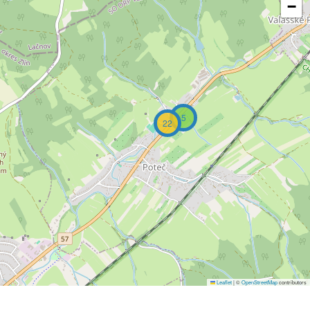
−
5
22
Leaflet
|
©
OpenStreetMap
contributors