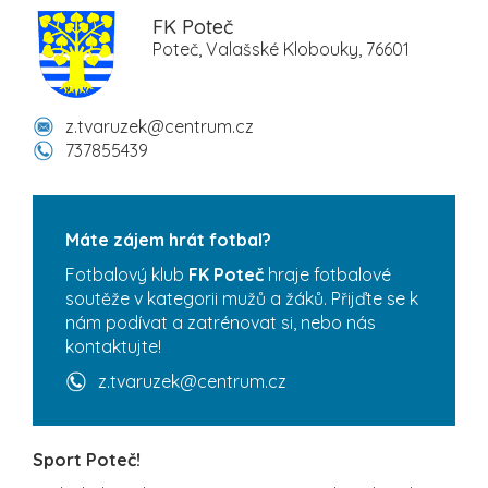
FK Poteč
Poteč, Valašské Klobouky, 76601
z.tvaruzek@centrum.cz
737855439
Máte zájem hrát fotbal?
Fotbalový klub
FK Poteč
hraje fotbalové
soutěže v kategorii mužů a žáků. Přijďte se k
nám podívat a zatrénovat si, nebo nás
kontaktujte!
z.tvaruzek@centrum.cz
Sport Poteč!