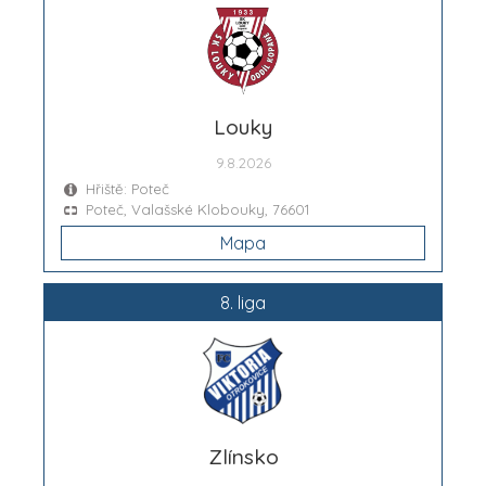
Louky
9.8.2026
Hřiště: Poteč
Poteč, Valašské Klobouky, 76601
Mapa
8. liga
Zlínsko