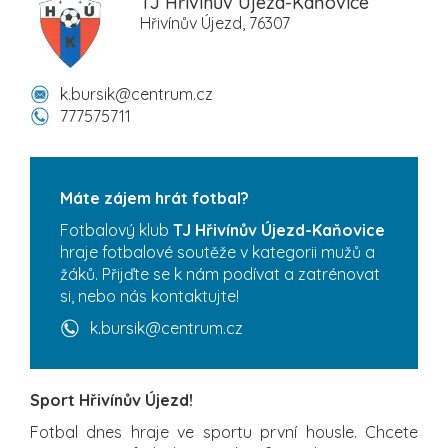
TJ Hřivínův Újezd-Kaňovice
Hřivínův Újezd, 76307
k.bursik@centrum.cz
777575711
Máte zájem hrát fotbal?
Fotbalový klub
TJ Hřivínův Újezd-Kaňovice
hraje fotbalové soutěže v kategorii mužů a
žáků. Přijďte se k nám podívat a zatrénovat
si, nebo nás kontaktujte!
k.bursik@centrum.cz
Sport Hřivínův Újezd!
Fotbal dnes hraje ve sportu první housle. Chcete