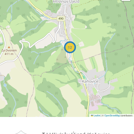
12
Leaflet
|
©
OpenStreetMap
contributors