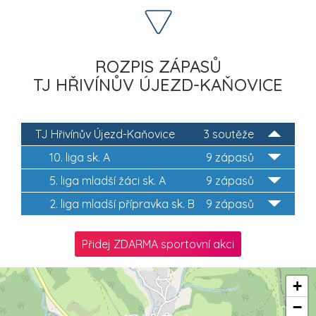
ROZPIS ZÁPASŮ
TJ HŘIVÍNŮV ÚJEZD-KAŇOVICE
TJ Hřivínův Újezd-Kaňovice
3 soutěže
10. liga sk. A
9 zápasů
5. liga mladší žáci sk. A
9 zápasů
2. liga mladší přípravka sk. B
9 zápasů
Přidej ZDARMA sportovní akci
+
−