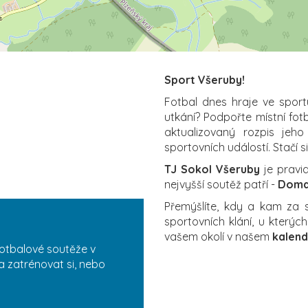
Sport Všeruby!
Fotbal dnes hraje ve sport
utkání? Podpořte místní fot
aktualizovaný rozpis jeho
sportovních událostí. Stačí s
TJ Sokol Všeruby
je pravi
nejvyšší soutěž patří -
Domaž
Přemýšlíte, kdy a kam za
sportovních klání, u který
vašem okolí v našem
kalend
fotbalové soutěže v
a zatrénovat si, nebo