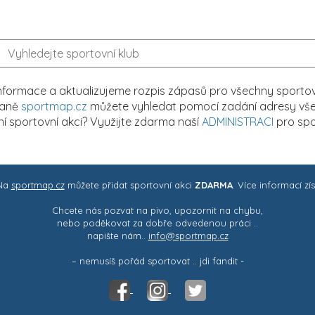
formace a aktualizujeme rozpis zápasů pro všechny sportovn
traně
sportmap.cz
můžete vyhledat pomocí zadání adresy všech
tní sportovní akci? Využijte zdarma naší
ADMINISTRACI
pro spo
 Na
sportmap.cz
můžete přidat sportovní akci
ZDARMA
. Více informací zí
Chcete nás pozvat na pivo, upozornit na chybu,
nebo poděkovat za dobře odvedenou práci ..
napište nám..
info@sportmap.cz
– nemusíš pořád sportovat .. jdi fandit -