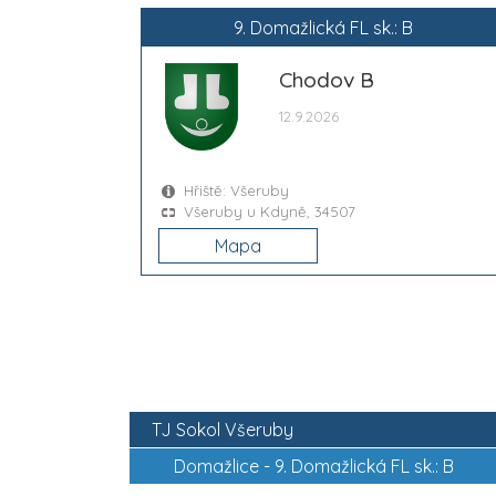
9. Domažlická FL sk.: B
Chodov B
12.9.2026
Hřiště: Všeruby
Všeruby u Kdyně, 34507
Mapa
TJ Sokol Všeruby
Domažlice -
9. Domažlická FL sk.: B