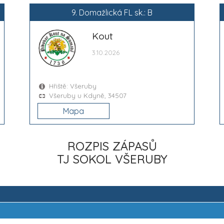
9. Domažlická FL sk.: B
Kout
3.10.2026
Hřiště: Všeruby
Všeruby u Kdyně, 34507
Mapa
ROZPIS ZÁPASŮ
TJ SOKOL VŠERUBY