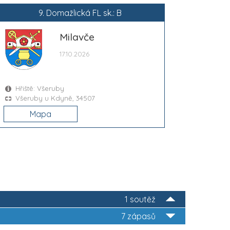
9. Domažlická FL sk.: B
Milavče
17.10.2026
Hřiště: Všeruby
Všeruby u Kdyně, 34507
Mapa
1 soutěž
7 zápasů