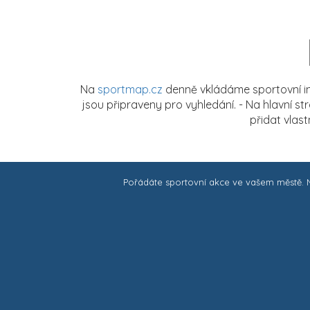
Na
sportmap.cz
denně vkládáme sportovní in
jsou připraveny pro vyhledání. - Na hlavní s
přidat vlas
Pořádáte sportovní akce ve vašem městě.