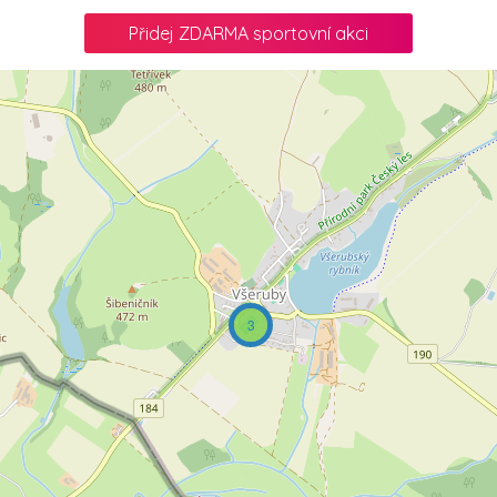
Přidej ZDARMA sportovní akci
3