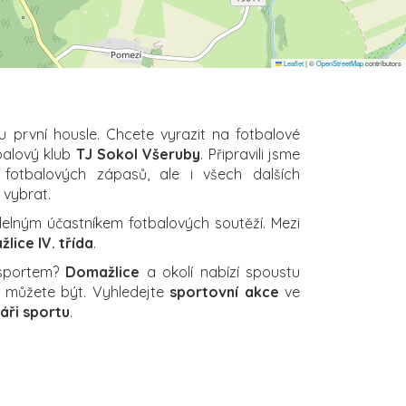
Leaflet
|
©
OpenStreetMap
contributors
u první housle. Chcete vyrazit na fotbalové
balový klub
TJ Sokol Všeruby
. Připravili jsme
 fotbalových zápasů, ale i všech dalších
i vybrat.
delným účastníkem fotbalových soutěží. Mezi
lice IV. třída
.
 sportem?
Domažlice
a okolí nabízí spoustu
ch můžete být. Vyhledejte
sportovní akce
ve
áři sportu
.