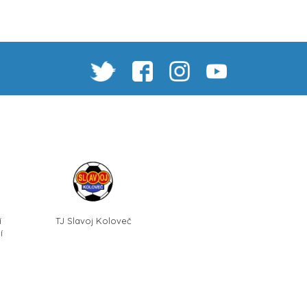
í
TJ Slavoj Koloveč
í