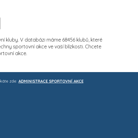
í kluby. V databázi máme 68456 klubů, které
ny sportovní akce ve vaší blízkosti. Chcete
rtovní akce.
skáte zde:
ADMINISTRACE SPORTOVNÍ AKCE