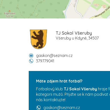
TJ Sokol Všeruby
Všeruby u Kdyně, 34507
gaskon@seznam.cz
379779041
Máte zájem hrát fotbal?
Fotbalový klub
TJ Sokol Všeruby
hraje 
kategorii mužů. Přijďte se k nám podívat 
nás kontaktujte!
gaskon@seznam.cz