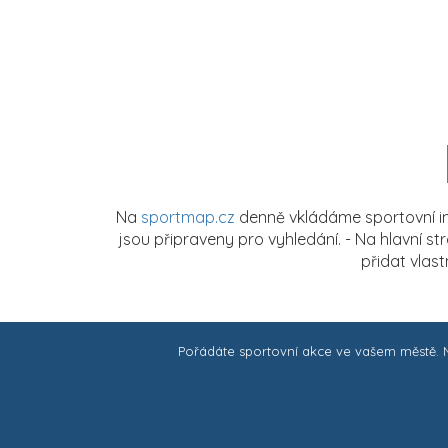
Na
sportmap.cz
denně vkládáme sportovní in
jsou připraveny pro vyhledání. - Na hlavní s
přidat vlas
Pořádáte sportovní akce ve vašem městě.