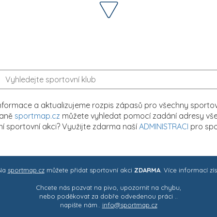
formace a aktualizujeme rozpis zápasů pro všechny sportovn
traně
sportmap.cz
můžete vyhledat pomocí zadání adresy všech
tní sportovní akci? Využijte zdarma naší
ADMINISTRACI
pro spo
 Na
sportmap.cz
můžete přidat sportovní akci
ZDARMA
. Více informací zí
Chcete nás pozvat na pivo, upozornit na chybu,
nebo poděkovat za dobře odvedenou práci ..
napište nám..
info@sportmap.cz