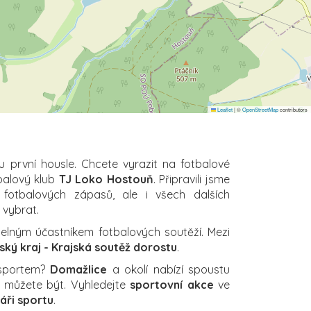
Leaflet
|
©
OpenStreetMap
contributors
u první housle. Chcete vyrazit na fotbalové
balový klub
TJ Loko Hostouň
. Připravili jsme
 fotbalových zápasů, ale i všech dalších
i vybrat.
elným účastníkem fotbalových soutěží. Mezi
ský kraj - Krajská soutěž dorostu
.
 sportem?
Domažlice
a okolí nabízí spoustu
ch můžete být. Vyhledejte
sportovní akce
ve
áři sportu
.