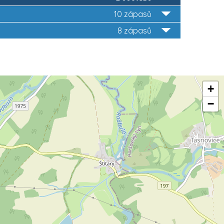
10 zápasů
8 zápasů
+
−