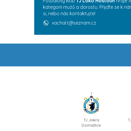
Fotbalový klub
TJ Loko Hostouň
hraje f
kategorii mužů a dorostu. Přijďte se k n
si, nebo nás kontaktujte!
vachal.t@seznam.cz
TJ Jiskra
T
Domažlice