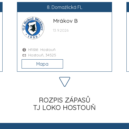
8. Domažlická FL
Mrákov B
13.9.2026
Hřiště: Hostouň
Hostouň, 34525
Mapa
ROZPIS ZÁPASŮ
TJ LOKO HOSTOUŇ