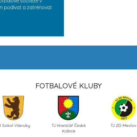
otbalové soutěže v
ám podívat a zatrénovat
FOTBALOVÉ KLUBY
J Sokol Všeruby
TJ Hraničář Česká
TJ ZD Meclov
Kubice