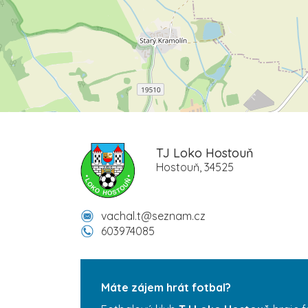
TJ Loko Hostouň
Hostouň, 34525
vachal.t@seznam.cz
603974085
Máte zájem hrát fotbal?