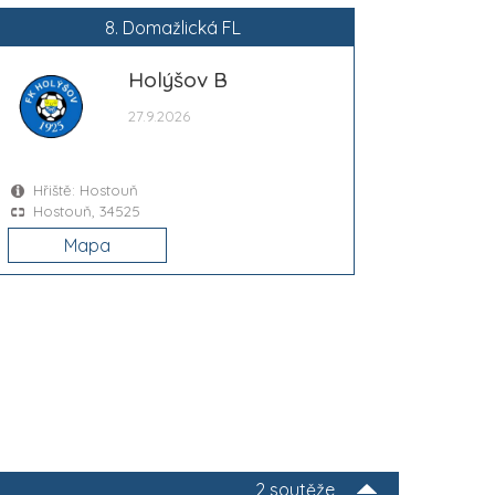
8. Domažlická FL
Holýšov B
27.9.2026
Hřiště: Hostouň
Hostouň, 34525
Mapa
2 soutěže