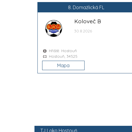
8. Domažlická FL
Koloveč B
30.8.2026
Hřiště: Hostouň
Hostouň, 34525
Mapa
TJ Loko Hostouň