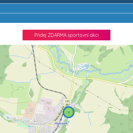
Přidej ZDARMA sportovní akci
9