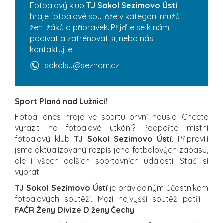
Fotbalový klub
TJ Sokol Sezimovo Ústí
hraje fotbalové soutěže v kategorii mužů,
žen, žáků a přípravek. Přijďte se k nám
podívat a zatrénovat si, nebo nás
kontaktujte!
sokolsu@seznam.cz
Sport Planá nad Lužnicí!
Fotbal dnes hraje ve sportu první housle. Chcete
vyrazit na fotbalové utkání? Podpořte místní
fotbalový klub
TJ Sokol Sezimovo Ústí
. Připravili
jsme aktualizovaný rozpis jeho fotbalových zápasů,
ale i všech dalších sportovních událostí. Stačí si
vybrat.
TJ Sokol Sezimovo Ústí
je pravidelným účastníkem
fotbalových soutěží. Mezi nejvyšší soutěž patří -
FAČR Ženy Divize D ženy Čechy
.