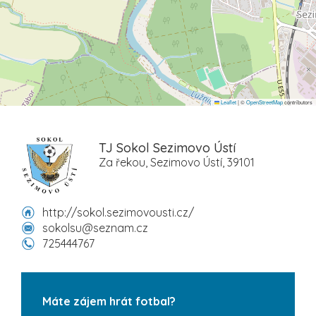
Leaflet
|
©
OpenStreetMap
contributors
TJ Sokol Sezimovo Ústí
Za řekou, Sezimovo Ústí, 39101
http://sokol.sezimovousti.cz/
sokolsu@seznam.cz
725444767
Máte zájem hrát fotbal?