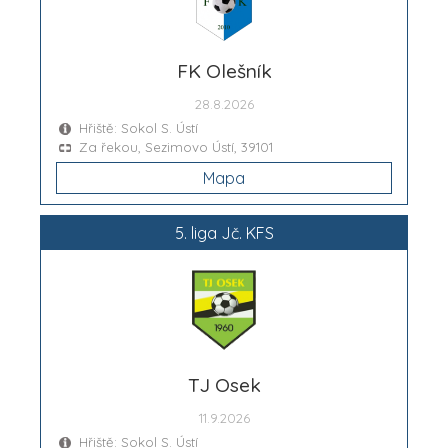
FK Olešník
28.8.2026
Hřiště: Sokol S. Ústí
Za řekou, Sezimovo Ústí, 39101
Mapa
5. liga Jč. KFS
TJ Osek
11.9.2026
Hřiště: Sokol S. Ústí