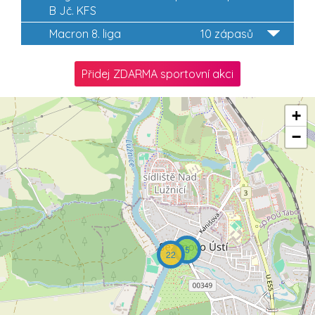
B Jč. KFS
Macron 8. liga
10 zápasů
Přidej ZDARMA sportovní akci
+
−
5
22