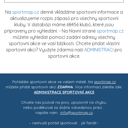
Na
sportmap.cz
denně vkládáme sportovní informace a
aktualizujeme rozpis zápasů pro všechny sportovní
kluby. V databázi máme 68456 klubů, které jsou
připraveny pro vyhledání. - Na hlavní straně
sportmap.cz
můžete vyhledat pomocí zadání adresy všechny
sportovní akce ve vaší blízkosti. Chcete přidat vlastní
sportovní akci? Využijte zdarma naší
ADMINISTRACI
pro
sportovní akce.
Pořádáte sportovní akce ve vašem městě. Na
sportmap.cz
můžete přidat sportovní akci
ZDARMA
. Více informací získáte zde:
ADMINISTRACE SPORTOVNÍ AKCE
Chcete nás pozvat na pivo, upozornit na chybu,
nebo poděkovat za dobře odvedenou práci ..
napište nám..
info@sportmap.cz
– nemusíš pořád sportovat .. jdi fandit -