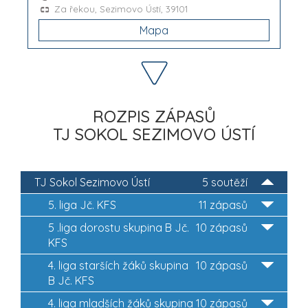
Za řekou, Sezimovo Ústí, 39101
Mapa
ROZPIS ZÁPASŮ
TJ SOKOL SEZIMOVO ÚSTÍ
TJ Sokol Sezimovo Ústí
5 soutěží
5. liga Jč. KFS
11 zápasů
5 .liga dorostu skupina B Jč.
10 zápasů
KFS
4. liga starších žáků skupina
10 zápasů
B Jč. KFS
4. liga mladších žáků skupina
10 zápasů