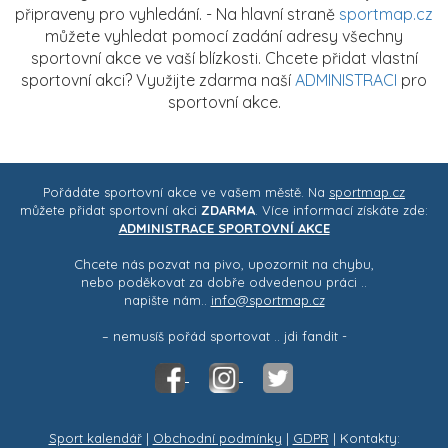
připraveny pro vyhledání. - Na hlavní straně
sportmap.cz
můžete vyhledat pomocí zadání adresy všechny
sportovní akce ve vaší blízkosti. Chcete přidat vlastní
sportovní akci? Využijte zdarma naší
ADMINISTRACI
pro
sportovní akce.
Pořádáte sportovní akce ve vašem městě. Na
sportmap.cz
můžete přidat sportovní akci
ZDARMA
. Více informací získáte zde:
ADMINISTRACE SPORTOVNÍ AKCE
Chcete nás pozvat na pivo, upozornit na chybu,
nebo poděkovat za dobře odvedenou práci ..
napište nám..
info@sportmap.cz
– nemusíš pořád sportovat .. jdi fandit -
Sport kalendář
|
Obchodní podmínky
|
GDPR
| Kontakty: