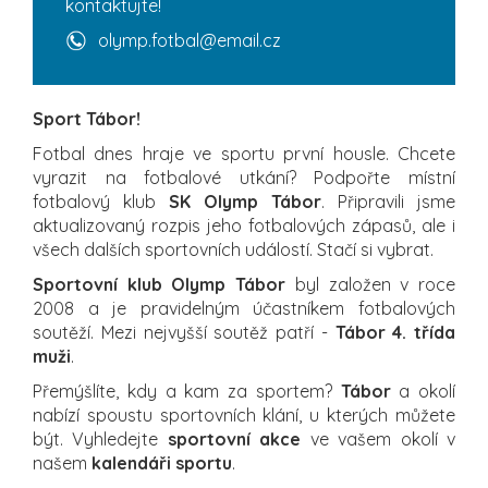
kontaktujte!
olymp.fotbal@email.cz
Sport Tábor!
Fotbal dnes hraje ve sportu první housle. Chcete
vyrazit na fotbalové utkání? Podpořte místní
fotbalový klub
SK Olymp Tábor
. Připravili jsme
aktualizovaný rozpis jeho fotbalových zápasů, ale i
všech dalších sportovních událostí. Stačí si vybrat.
Sportovní klub Olymp Tábor
byl založen v roce
2008 a je pravidelným účastníkem fotbalových
soutěží. Mezi nejvyšší soutěž patří -
Tábor 4. třída
muži
.
Přemýšlíte, kdy a kam za sportem?
Tábor
a okolí
nabízí spoustu sportovních klání, u kterých můžete
být. Vyhledejte
sportovní akce
ve vašem okolí v
našem
kalendáři sportu
.