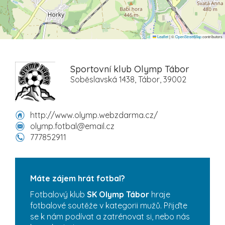
Leaflet
|
©
OpenStreetMap
contributors
Sportovní klub Olymp Tábor
Soběslavská 1438, Tábor, 39002
http://www.olymp.webzdarma.cz/
olymp.fotbal@email.cz
777852911
Máte zájem hrát fotbal?
Fotbalový klub
SK Olymp Tábor
hraje
fotbalové soutěže v kategorii mužů. Přijďte
se k nám podívat a zatrénovat si, nebo nás