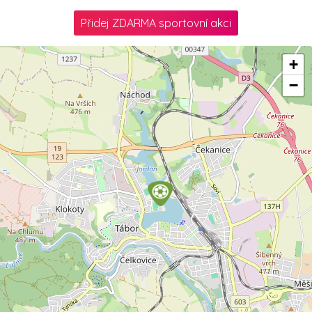
Přidej ZDARMA sportovní akci
+
−