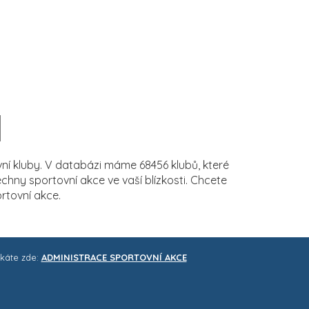
í kluby. V databázi máme 68456 klubů, které
ny sportovní akce ve vaší blízkosti. Chcete
rtovní akce.
skáte zde:
ADMINISTRACE SPORTOVNÍ AKCE