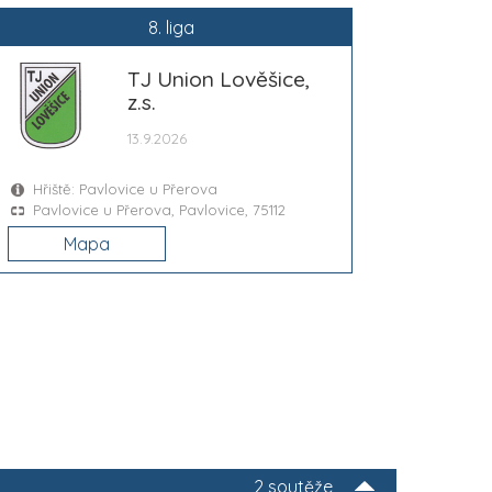
8. liga
TJ Union Lověšice,
z.s.
13.9.2026
Hřiště: Pavlovice u Přerova
Pavlovice u Přerova, Pavlovice, 75112
Mapa
2 soutěže