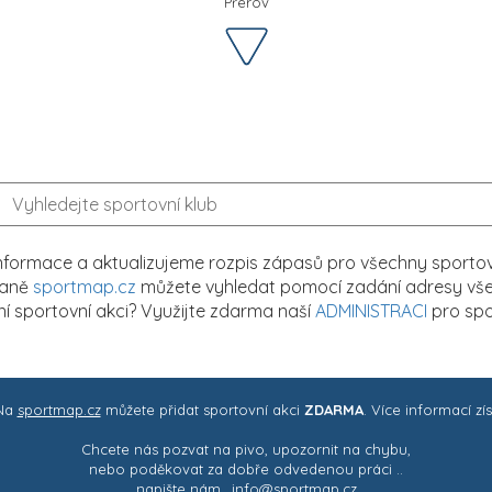
Přerov
formace a aktualizujeme rozpis zápasů pro všechny sportovn
traně
sportmap.cz
můžete vyhledat pomocí zadání adresy všech
tní sportovní akci? Využijte zdarma naší
ADMINISTRACI
pro spo
 Na
sportmap.cz
můžete přidat sportovní akci
ZDARMA
. Více informací zí
Chcete nás pozvat na pivo, upozornit na chybu,
nebo poděkovat za dobře odvedenou práci ..
napište nám..
info@sportmap.cz