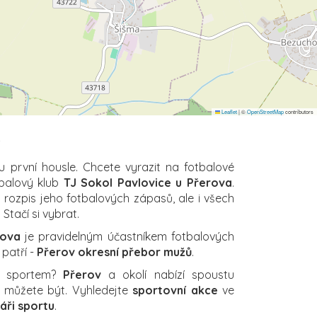
Leaflet
|
©
OpenStreetMap
contributors
!
u první housle. Chcete vyrazit na fotbalové
tbalový klub
TJ Sokol Pavlovice u Přerova
.
ý rozpis jeho fotbalových zápasů, ale i všech
 Stačí si vybrat.
rova
je pravidelným účastníkem fotbalových
 patří -
Přerov okresní přebor mužů
.
a sportem?
Přerov
a okolí nabízí spoustu
ch můžete být. Vyhledejte
sportovní akce
ve
áři sportu
.