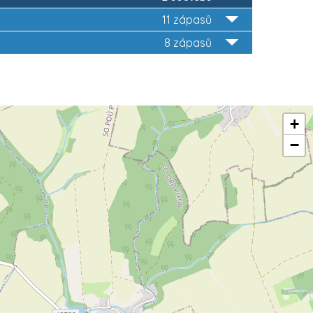
11 zápasů
8 zápasů
+
−