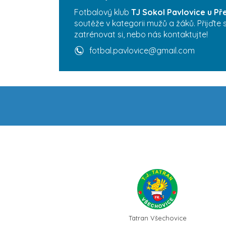
Fotbalový klub
TJ Sokol Pavlovice u Př
soutěže v kategorii mužů a žáků. Přijďte
zatrénovat si, nebo nás kontaktujte!
fotbal.pavlovice@gmail.com
Tatran Všechovice