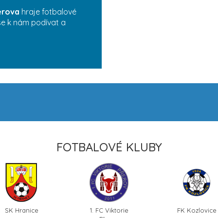
erova
hraje fotbalové
 se k nám podívat a
FOTBALOVÉ KLUBY
SK Hranice
1. FC Viktorie
FK Kozlovice