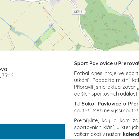
Sport Pavlovice u Přerova
ova
Fotbal dnes hraje ve sport
, 75112
utkání? Podpořte místní fo
Připravili jsme aktualizovan
dalších sportovních událostí.
TJ Sokol Pavlovice u Pře
soutěží. Mezi nejvyšší soutěž
Přemýšlíte, kdy a kam z
sportovních klání, u který
vašem okolí v našem
kalend