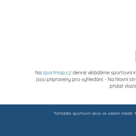
Na
sportmap.cz
denně vkládáme sportovní in
jsou připraveny pro vyhledání. - Na hlavní s
přidat vlas
Pořádáte sportovní akce ve vašem městě.