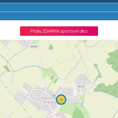
Přidej ZDARMA sportovní akci
10