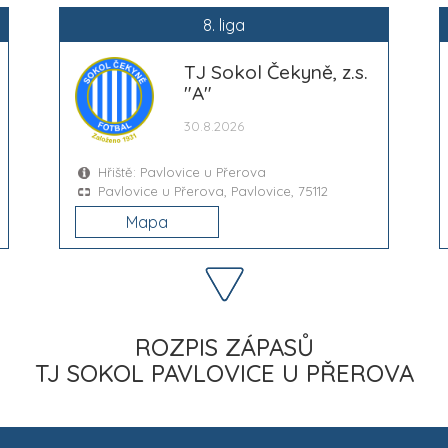
8. liga
TJ Sokol Čekyně, z.s.
"A"
30.8.2026
Hřiště: Pavlovice u Přerova
Pavlovice u Přerova, Pavlovice, 75112
Mapa
ROZPIS ZÁPASŮ
TJ SOKOL PAVLOVICE U PŘEROVA