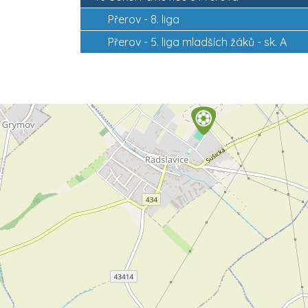
Přerov -
8. liga
Přerov -
5. liga mladších žáků - sk. A