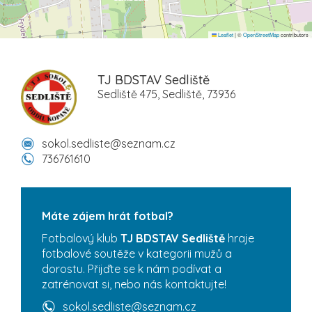
Leaflet
|
©
OpenStreetMap
contributors
TJ BDSTAV Sedliště
Sedliště 475, Sedliště, 73936
sokol.sedliste@seznam.cz
736761610
Máte zájem hrát fotbal?
Fotbalový klub
TJ BDSTAV Sedliště
hraje
fotbalové soutěže v kategorii mužů a
dorostu. Přijďte se k nám podívat a
zatrénovat si, nebo nás kontaktujte!
sokol.sedliste@seznam.cz