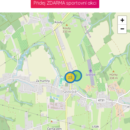
Přidej ZDARMA sportovní akci
+
−
2
22