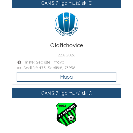
CANIS 7. liga mužů sk. C
Oldřichovice
22.8.2026
Hřiště: Sedliště - tráva
Sedliště 475, Sedliště, 73936
Mapa
CANIS 7. liga mužů sk. C