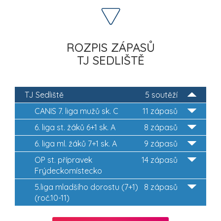
ROZPIS ZÁPASŮ
TJ SEDLIŠTĚ
TJ Sedliště
5 soutěží
CANIS 7. liga mužů sk. C
11 zápasů
6. liga st. žáků 6+1 sk. A
8 zápasů
6. liga ml. žáků 7+1 sk. A
9 zápasů
OP st. přípravek
14 zápasů
Frýdeckomístecko
5.liga mladšího dorostu (7+1)
8 zápasů
(roč.10-11)