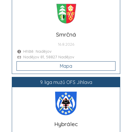
Smrčná
16.8.2026
Hřiště: Nadějov
Nadějov 81, 58827 Nadějov
Mapa
9. liga mužů OFS Jihlava
Hybrálec