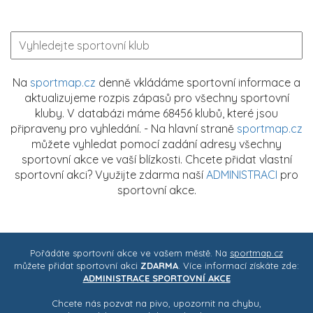
Na
sportmap.cz
denně vkládáme sportovní informace a
aktualizujeme rozpis zápasů pro všechny sportovní
kluby. V databázi máme 68456 klubů, které jsou
připraveny pro vyhledání. - Na hlavní straně
sportmap.cz
můžete vyhledat pomocí zadání adresy všechny
sportovní akce ve vaší blízkosti. Chcete přidat vlastní
sportovní akci? Využijte zdarma naší
ADMINISTRACI
pro
sportovní akce.
Pořádáte sportovní akce ve vašem městě. Na
sportmap.cz
můžete přidat sportovní akci
ZDARMA
. Více informací získáte zde:
ADMINISTRACE SPORTOVNÍ AKCE
Chcete nás pozvat na pivo, upozornit na chybu,