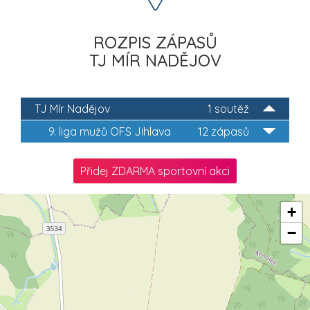
ROZPIS ZÁPASŮ
TJ MÍR NADĚJOV
TJ Mír Nadějov
1 soutěž
9. liga mužů OFS Jihlava
12 zápasů
Přidej ZDARMA sportovní akci
+
−