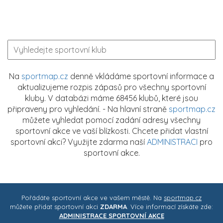
Na
sportmap.cz
denně vkládáme sportovní informace a
aktualizujeme rozpis zápasů pro všechny sportovní
kluby. V databázi máme 68456 klubů, které jsou
připraveny pro vyhledání. - Na hlavní straně
sportmap.cz
můžete vyhledat pomocí zadání adresy všechny
sportovní akce ve vaší blízkosti. Chcete přidat vlastní
sportovní akci? Využijte zdarma naší
ADMINISTRACI
pro
sportovní akce.
Pořádáte sportovní akce ve vašem městě. Na
sportmap.cz
můžete přidat sportovní akci
ZDARMA
. Více informací získáte zde:
ADMINISTRACE SPORTOVNÍ AKCE