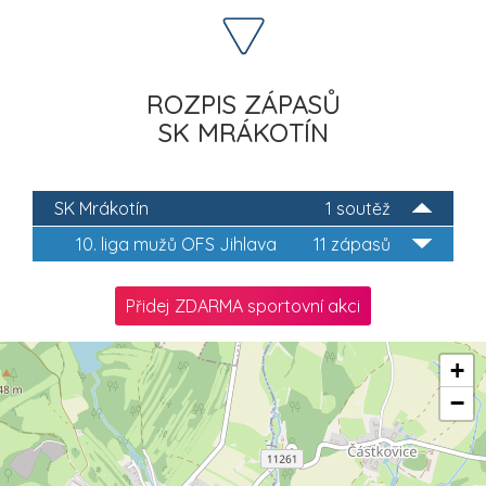
ROZPIS ZÁPASŮ
SK MRÁKOTÍN
SK Mrákotín
1 soutěž
10. liga mužů OFS Jihlava
11 zápasů
Přidej ZDARMA sportovní akci
+
−