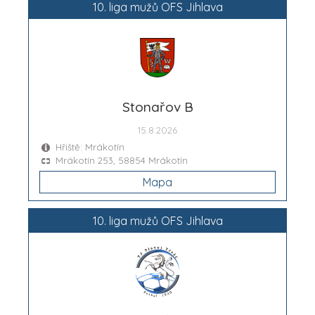
10. liga mužů OFS Jihlava
Stonařov B
15.8.2026
Hřiště: Mrákotín
Mrákotín 253, 58854 Mrákotín
Mapa
10. liga mužů OFS Jihlava