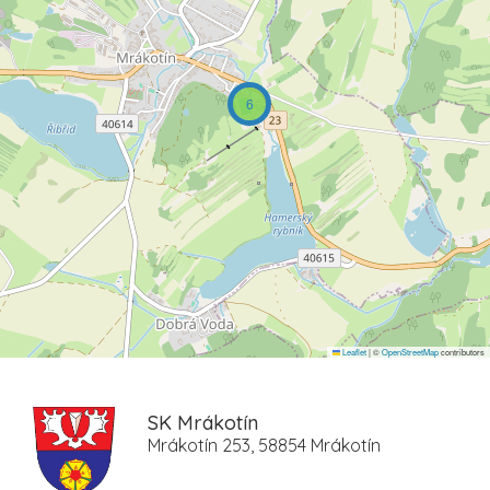
6
Leaflet
|
©
OpenStreetMap
contributors
SK Mrákotín
Mrákotín 253, 58854 Mrákotín