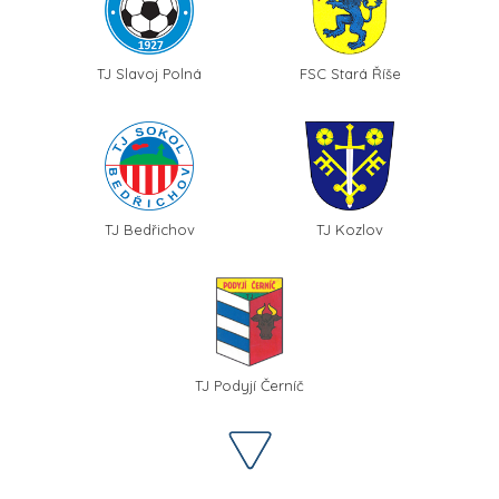
TJ Slavoj Polná
FSC Stará Říše
TJ Bedřichov
TJ Kozlov
TJ Podyjí Černíč