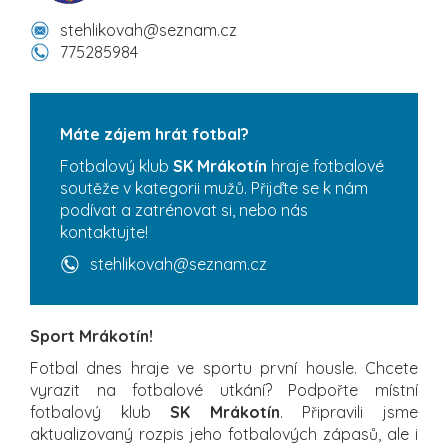
stehlikovah@seznam.cz
775285984
Máte zájem hrát fotbal?
Fotbalový klub
SK Mrákotín
hraje fotbalové
soutěže v kategorii mužů. Přijďte se k nám
podívat a zatrénovat si, nebo nás
kontaktujte!
stehlikovah@seznam.cz
Sport Mrákotín!
Fotbal dnes hraje ve sportu první housle. Chcete
vyrazit na fotbalové utkání? Podpořte místní
fotbalový klub
SK Mrákotín
. Připravili jsme
aktualizovaný rozpis jeho fotbalových zápasů, ale i