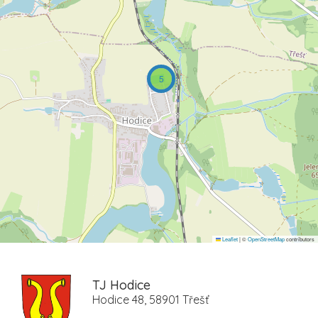
5
Leaflet
|
©
OpenStreetMap
contributors
TJ Hodice
Hodice 48, 58901 Třešť