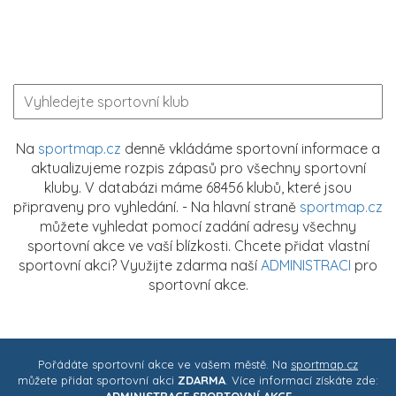
Na
sportmap.cz
denně vkládáme sportovní informace a
aktualizujeme rozpis zápasů pro všechny sportovní
kluby. V databázi máme 68456 klubů, které jsou
připraveny pro vyhledání. - Na hlavní straně
sportmap.cz
můžete vyhledat pomocí zadání adresy všechny
sportovní akce ve vaší blízkosti. Chcete přidat vlastní
sportovní akci? Využijte zdarma naší
ADMINISTRACI
pro
sportovní akce.
Pořádáte sportovní akce ve vašem městě. Na
sportmap.cz
můžete přidat sportovní akci
ZDARMA
. Více informací získáte zde: