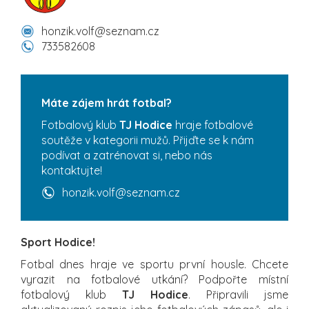
honzik.volf@seznam.cz
733582608
Máte zájem hrát fotbal?
Fotbalový klub
TJ Hodice
hraje fotbalové
soutěže v kategorii mužů. Přijďte se k nám
podívat a zatrénovat si, nebo nás
kontaktujte!
honzik.volf@seznam.cz
Sport Hodice!
Fotbal dnes hraje ve sportu první housle. Chcete
vyrazit na fotbalové utkání? Podpořte místní
fotbalový klub
TJ Hodice
. Připravili jsme