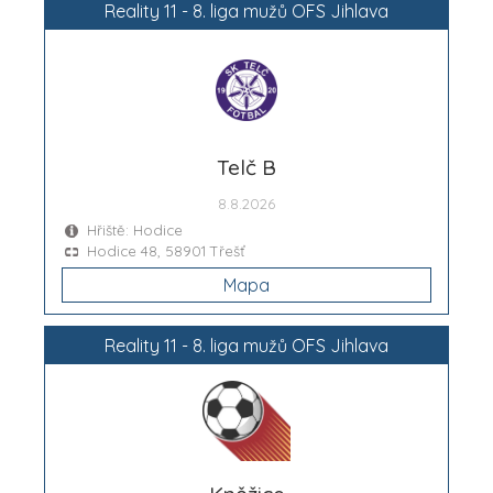
Reality 11 - 8. liga mužů OFS Jihlava
Telč B
8.8.2026
Hřiště: Hodice
Hodice 48, 58901 Třešť
Mapa
Reality 11 - 8. liga mužů OFS Jihlava