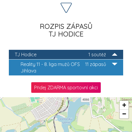
ROZPIS ZÁPASŮ
TJ HODICE
TJ Hodice
1 soutěž
Reality 11 - 8. liga mužů OFS
11 zápasů
Jihlava
Přidej ZDARMA sportovní akci
+
−