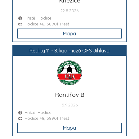
Kněžice
22.8.2026
Hřiště: Hodice
Hodice 48, 58901 Třešť
Mapa
Reality 11 - 8. liga mužů OFS Jihlava
Rantířov B
5.9.2026
Hřiště: Hodice
Hodice 48, 58901 Třešť
Mapa