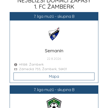
NEJBLIŽŠÍ DOMÁCÍ ZÁPASY
1. FC ŽAMBERK
7. liga mužů - skupina B
Semanín
22.8.2026
Hřiště: Žamberk
Zámecká 755, Žamberk, 56401
Mapa
7. liga mužů - skupina B