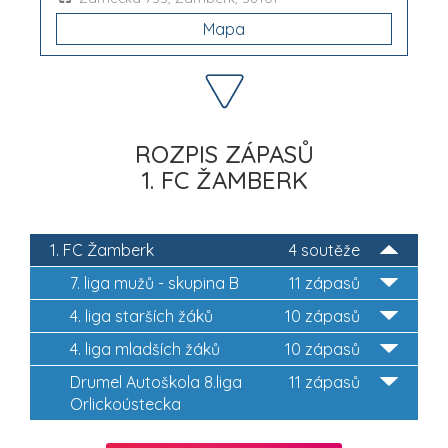
Mapa
ROZPIS ZÁPASŮ
1. FC ŽAMBERK
1. FC Žamberk
4 soutěže
7. liga mužů - skupina B
11 zápasů
4. liga starších žáků
10 zápasů
4. liga mladších žáků
10 zápasů
Drumel Autoškola 8.liga
11 zápasů
Orlickoústecka