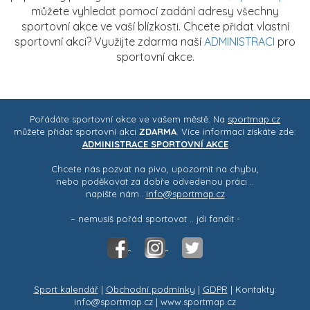
můžete vyhledat pomocí zadání adresy všechny
sportovní akce ve vaší blízkosti. Chcete přidat vlastní
sportovní akci? Využijte zdarma naší
ADMINISTRACI
pro
sportovní akce.
Pořádáte sportovní akce ve vašem městě. Na
sportmap.cz
můžete přidat sportovní akci
ZDARMA
. Více informací získáte zde:
ADMINISTRACE SPORTOVNÍ AKCE
Chcete nás pozvat na pivo, upozornit na chybu,
nebo poděkovat za dobře odvedenou práci ..
napište nám..
info@sportmap.cz
– nemusíš pořád sportovat .. jdi fandit -
Sport kalendář
|
Obchodní podmínky
|
GDPR
| Kontakty:
info@sportmap.cz | www.sportmap.cz