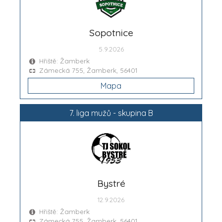
Sopotnice
5.9.2026
Hřiště: Žamberk
Zámecká 755, Žamberk, 56401
Mapa
7. liga mužů - skupina B
Bystré
12.9.2026
Hřiště: Žamberk
Zámecká 755, Žamberk, 56401