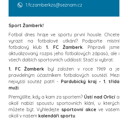
1.fczamberkzs@seznam.cz
Sport Žamberk!
Fotbal dnes hraje ve sportu první housle. Chcete
vyrazit na fotbalové utkání? Podpořte místní
fotbalový klub
1. FC Žamberk
. Připravili jsme
aktualizovaný rozpis jeho fotbalových zápasů, ale i
všech dalších sportovních událostí. Stačí si vybrat.
1. FC Žamberk
byl založen v roce 1969 a je
pravidelným účastníkem fotbalových soutěží. Mezi
nejvyšší soutěž patří -
Pardubický kraj - 1. třída
muži
.
Přemýšlíte, kdy a kam za sportem?
Ústí nad Orlicí
a
okolí nabízí spoustu sportovních klání, u kterých
můžete být. Vyhledejte
sportovní akce
ve vašem
okolí v našem
kalendáři sportu
.