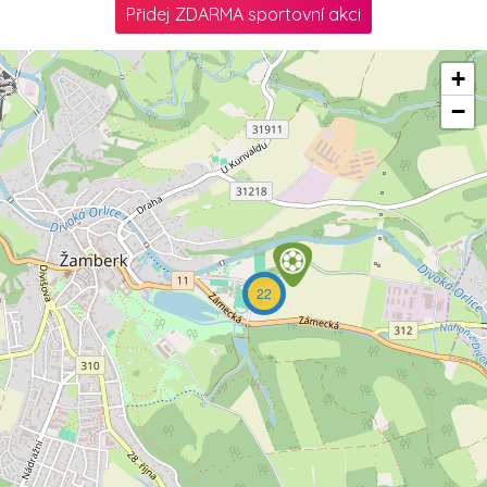
Přidej ZDARMA sportovní akci
+
−
22