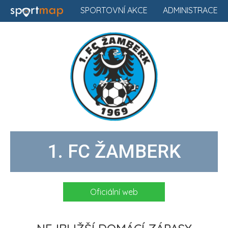
SPORTOVNÍ AKCE
ADMINISTRACE
1. FC ŽAMBERK
Oficiální web