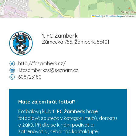
Leaflet
|
©
OpenStreetMap
contributors
1. FC Žamberk
Zámecká 755, Žamberk, 56401
http://fczamberk.cz/
1.fczamberkzs@seznam.cz
608723180
Máte zájem hrát fotbal?
Fotbalový klub
1. FC Žamberk
hraje
fotbalové soutěže v kategorii mužů, dorostu
a žáků. Přijďte se k nám podívat a
zatrénovat si, nebo nás kontaktujte!